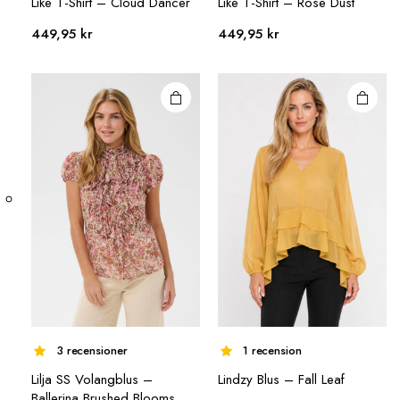
Den här
Den här
Like T-Shirt – Cloud Dancer
Like T-Shirt – Rose Dust
produkten
produkten
449,95
kr
449,95
kr
har flera
har flera
varianter.
varianter.
De olika
De olika
alternativen
alternativen
kan väljas på
kan väljas på
produktsidan
produktsidan
3 recensioner
1 recension
Lilja SS Volangblus –
Lindzy Blus – Fall Leaf
Den här
Den här
Ballerina Brushed Blooms