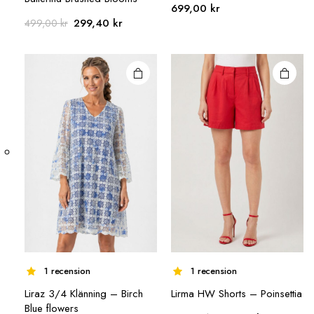
699,00
kr
produkten
produkten
Det
Det
299,40
kr
499,00
kr
har flera
har flera
ursprungliga
nuvarande
varianter.
varianter.
priset
priset
De olika
De olika
var:
är:
499,00 kr.
299,40 kr.
alternativen
alternativen
kan väljas på
kan väljas på
produktsidan
produktsidan
1 recension
1 recension
Liraz 3/4 Klänning – Birch
Lirma HW Shorts – Poinsettia
Den här
Den här
Blue flowers