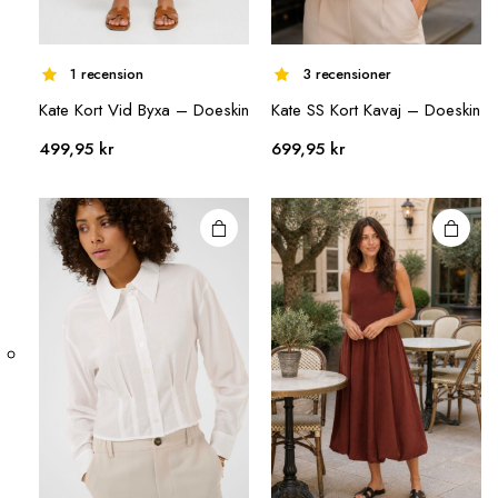
1 recension
3 recensioner
Den här
Den här
Kate Kort Vid Byxa – Doeskin
Kate SS Kort Kavaj – Doeskin
produkten
produkten
499,95
kr
699,95
kr
har flera
har flera
varianter.
varianter.
De olika
De olika
alternativen
alternativen
kan väljas på
kan väljas på
produktsidan
produktsidan