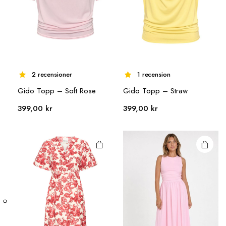
2 recensioner
1 recension
Den här
Den här
Gido Topp – Soft Rose
Gido Topp – Straw
produkten
produkten
399,00
kr
399,00
kr
har flera
har flera
varianter.
varianter.
De olika
De olika
alternativen
alternativen
kan väljas på
kan väljas på
produktsidan
produktsidan