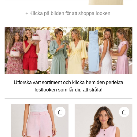
+ Klicka på bilden för att shoppa looken.
Den här
Den här
Utforska vårt sortiment och klicka hem den perfekta
produkten
produkten
festlooken som får dig att stråla!
har flera
har flera
varianter.
varianter.
De olika
De olika
alternativen
alternativen
kan väljas på
kan väljas på