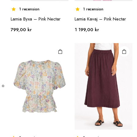
1 recension
1 recension
Den här
Den här
Lamia Byxa – Pink Nectar
Lamia Kavaj – Pink Nectar
produkten
produkten
799,00
kr
1 199,00
kr
har flera
har flera
varianter.
varianter.
De olika
De olika
alternativen
alternativen
kan väljas på
kan väljas på
produktsidan
produktsidan