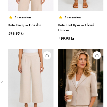
1 recension
1 recension
Kate Kavaj – Doeskin
Kate Kort Byxa – Cloud
Den här
Den här
Dancer
599,95
kr
produkten
produkten
499,95
kr
har flera
har flera
varianter.
varianter.
De olika
De olika
alternativen
alternativen
kan väljas på
kan väljas på
produktsidan
produktsidan