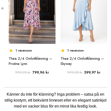
produktsidan
produktsidan
1 recension
1 recension
Thea 2/4 Omlottklänning –
Thea 2/4 Omlottklänning –
Pristine Lynn
Skyway
Det
Det
Det
Det
799,96
kr
599,97
kr
999,95
kr
999,95
kr
ursprungliga
nuvarande
ursprungliga
nuvar
priset
priset
priset
priset
var:
är:
var:
är:
Känner du inte för klänning? Inga problem – satsa på en
999,95 kr.
799,96 kr.
999,95 kr.
599,97
stilig kostym, ett bekvämt linneset eller en elegant satinkjol
med en vacker blus för en minst lika festlig look.