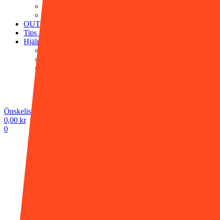
Victor Vaissier
Washologi
OUTLET
Tips & råd
Hjälp
Köpvillkor
Vanliga frågor
Frakt & leverans
Retur & ångerrätt
Butiken i Gnesta
Kontakta oss
Önskelista -
0,00
kr
0