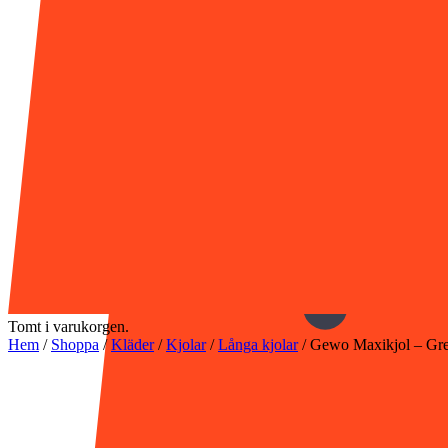
Tomt i varukorgen.
Hem
/
Shoppa
/
Kläder
/
Kjolar
/
Långa kjolar
/
Gewo Maxikjol – Gre