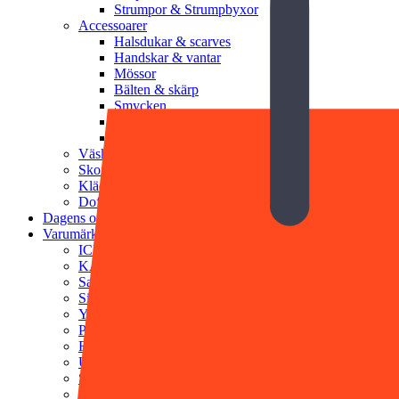
Strumpor & Strumpbyxor
Accessoarer
Halsdukar & scarves
Handskar & vantar
Mössor
Bälten & skärp
Smycken
Solglasögon
Munskydd
Väskor
Skor
Klädvård
Doft & Kroppsvård
Dagens outfit
Varumärken
ICHI
KAFFE
Saint Tropez
Sisters Point
YAS
PFG Stockholm
Rosenvinge
Ulrika Design
SWEEKS
STEAMERY