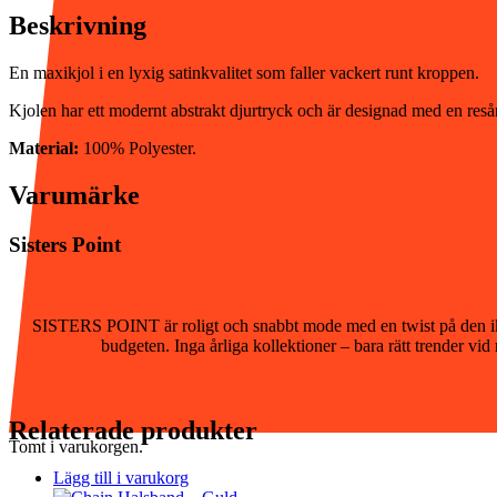
Beskrivning
En maxikjol i en lyxig satinkvalitet som faller vackert runt kroppen.
Kjolen har ett modernt abstrakt djurtryck och är designad med en resår
Material:
100% Polyester.
Varumärke
Sisters Point
SISTERS POINT är roligt och snabbt mode med en twist på den ikoni
budgeten. Inga årliga kollektioner – bara rätt trender v
Relaterade produkter
Tomt i varukorgen.
Lägg till i varukorg