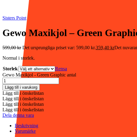
Sisters Point
Gewo Maxikjol – Green Graphi
599,00
kr
Det ursprungliga priset var: 599,00 kr.
359,40
kr
Det nuvaran
Normal i storlek.
Storlek
Rensa
Gewo Maxikjol - Green Graphic antal
Lägg till i varukorg
Lägg till i önskelistan
Lägg till i önskelistan
Lägg till i önskelistan
Lägg till i önskelistan
Dela denna vara
Beskrivning
Varumärke