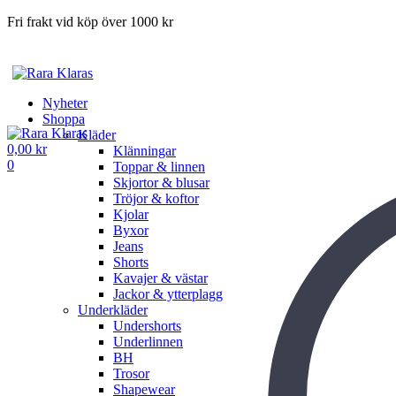
Fri frakt vid köp över 1000 kr
Nyheter
Shoppa
Kläder
0,00
kr
Klänningar
0
Toppar & linnen
Skjortor & blusar
Tröjor & koftor
Kjolar
Byxor
Jeans
Shorts
Kavajer & västar
Jackor & ytterplagg
Underkläder
Undershorts
Underlinnen
BH
Trosor
Shapewear