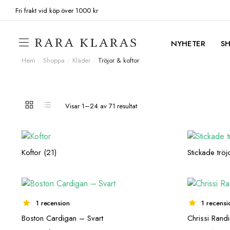
Fri frakt vid köp över 1000 kr
NYHETER
S
Hem
/
Shoppa
/
Kläder
/
Tröjor & koftor
Visar 1–24 av 71 resultat
Koftor
(21)
Stickade trö
1 recension
1 recensi
Boston Cardigan – Svart
Chrissi Rand