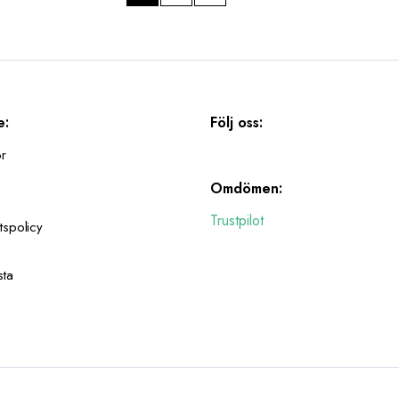
e:
Följ oss:
or
Omdömen:
Trustpilot
tspolicy
sta