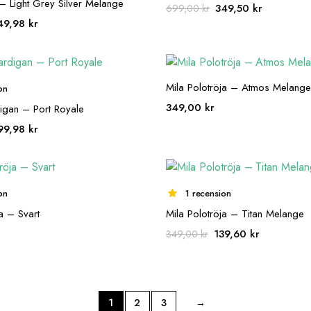
a – Light Grey Silver Melange
Det
Det
349,50
kr
699,00
kr
ursprungliga
nuvarand
t
Det
49,98
kr
priset
priset
sprungliga
nuvarande
var:
är:
iset
priset
699,00 kr.
349,50 kr.
r:
är:
9,95 kr.
449,98 kr.
Mila Polotröja – Atmos Melange
on
349,00
kr
igan – Port Royale
et
Det
99,98
kr
sprungliga
nuvarande
iset
priset
r:
är:
9,95 kr.
499,98 kr.
on
1 recension
a – Svart
Mila Polotröja – Titan Melange
Det
Det
139,60
kr
349,00
kr
ursprungliga
nuvarande
priset
priset
var:
är:
349,00 kr.
139,60 kr.
1
2
3
→