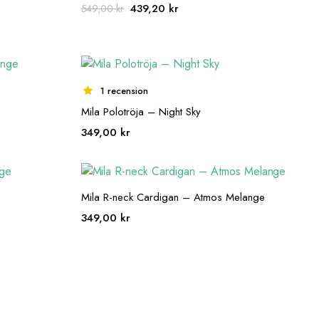
Det
Det
439,20
kr
549,00
kr
e
ursprungliga
nuvarande
priset
priset
var:
är:
549,00 kr.
439,20 kr.
1 recension
Mila Polotröja – Night Sky
349,00
kr
Mila R-neck Cardigan – Atmos Melange
349,00
kr