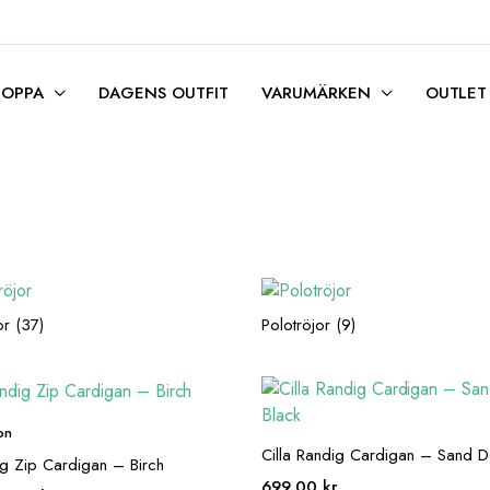
HOPPA
DAGENS OUTFIT
VARUMÄRKEN
OUTLET
jor
(37)
Polotröjor
(9)
on
Cilla Randig Cardigan – Sand Do
ig Zip Cardigan – Birch
699,00
kr