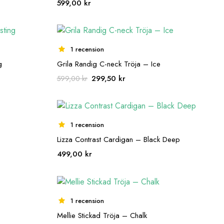
599,00
kr
1 recension
g
Grila Randig C-neck Tröja – Ice
Det
Det
299,50
kr
599,00
kr
ursprungliga
nuvarande
priset
priset
var:
är:
599,00 kr.
299,50 kr.
1 recension
Lizza Contrast Cardigan – Black Deep
499,00
kr
1 recension
Mellie Stickad Tröja – Chalk