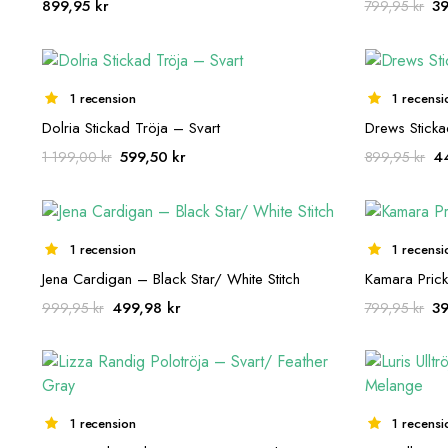
De
899,95
kr
3
799,95
kr
ur
pr
va
79
1 recension
1 recensi
Dolria Stickad Tröja – Svart
Drews Stick
Det
Det
De
599,50
kr
4
1 199,00
kr
899,95
kr
ursprungliga
nuvarande
ur
priset
priset
pr
var:
är:
va
1
599,50 kr.
89
1 recension
1 recensi
199,00 kr.
Jena Cardigan – Black Star/ White Stitch
Kamara Prick
Det
Det
De
499,98
kr
3
999,95
kr
799,95
kr
ursprungliga
nuvarande
ur
priset
priset
pr
var:
är:
va
999,95 kr.
499,98 kr.
79
1 recension
1 recensi