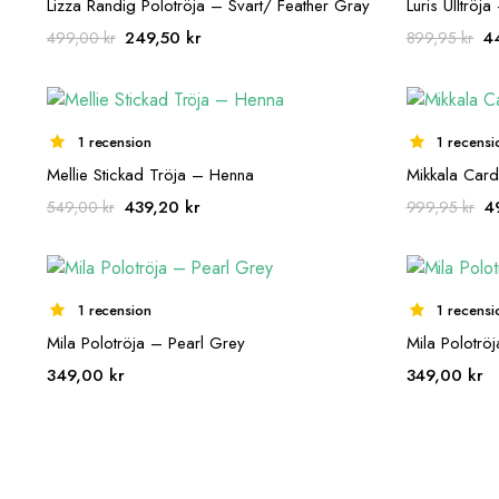
Lizza Randig Polotröja – Svart/ Feather Gray
Luris Ulltröj
Det
Det
De
249,50
kr
4
499,00
kr
899,95
kr
ursprungliga
nuvarande
ur
priset
priset
pr
var:
är:
va
499,00 kr.
249,50 kr.
89
1 recension
1 recensi
Mellie Stickad Tröja – Henna
Mikkala Card
Det
Det
D
439,20
kr
4
549,00
kr
999,95
kr
ursprungliga
nuvarande
ur
priset
priset
pr
var:
är:
va
549,00 kr.
439,20 kr.
99
1 recension
1 recensi
Mila Polotröja – Pearl Grey
Mila Polotröj
349,00
kr
349,00
kr