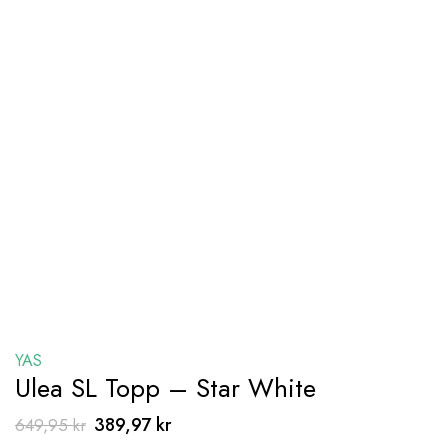
YAS
Ulea SL Topp – Star White
Det
Det
389,97
kr
649,95
kr