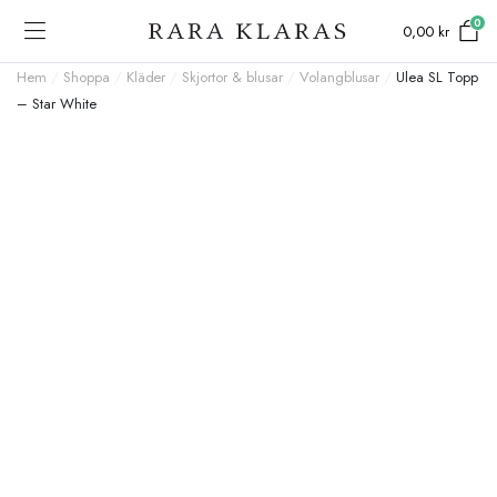
0
0,00
kr
Hem
/
Shoppa
/
Kläder
/
Skjortor & blusar
/
Volangblusar
/
Ulea SL Topp
– Star White