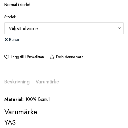
ursprungliga
nuvarande
Normal i storlek.
priset
priset
var:
är:
Storlek
649,95 kr.
389,97 kr.
Rensa
Lägg till i önskelistan
Dela denna vara
Beskrivning
Varumärke
Material:
100% Bomull.
Varumärke
YAS