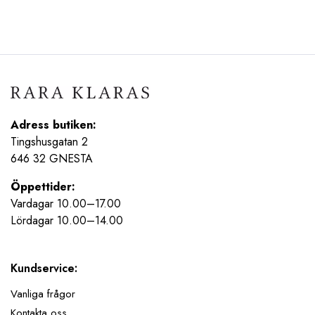
priset
priset
ursprungliga
nuvarande
var:
är:
priset
priset
299,95 kr.
149,98 kr.
var:
är:
299,00 kr.
149,50 kr.
Adress butiken:
Tingshusgatan 2
646 32 GNESTA
Öppettider:
Vardagar 10.00–17.00
Lördagar 10.00–14.00
Kundservice:
Vanliga frågor
Kontakta oss