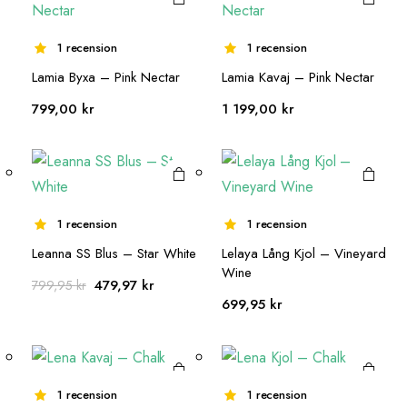
De olika
De olika
alternativen
alternativen
1 recension
1 recension
kan väljas på
kan väljas på
Den här
Den här
Lamia Byxa – Pink Nectar
Lamia Kavaj – Pink Nectar
produktsidan
produktsidan
produkten
produkten
799,00
kr
1 199,00
kr
har flera
har flera
varianter.
varianter.
De olika
De olika
alternativen
alternativen
1 recension
1 recension
kan väljas på
kan väljas på
Leanna SS Blus – Star White
Lelaya Lång Kjol – Vineyard
produktsidan
produktsidan
Den här
Den här
Wine
Det
Det
479,97
kr
799,95
kr
produkten
produkten
699,95
kr
ursprungliga
nuvarande
har flera
har flera
priset
priset
varianter.
varianter.
var:
är:
De olika
De olika
799,95 kr.
479,97 kr.
1 recension
1 recension
alternativen
alternativen