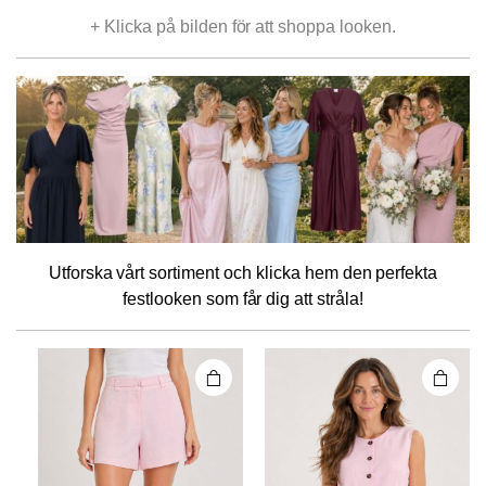
+ Klicka på bilden för att shoppa looken.
Den här
Den här
Utforska vårt sortiment och klicka hem den perfekta
produkten
produkten
festlooken som får dig att stråla!
har flera
har flera
varianter.
varianter.
De olika
De olika
alternativen
alternativen
kan väljas på
kan väljas på
produktsidan
produktsidan