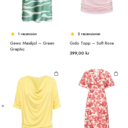
1 recension
2 recensioner
Den här
Den här
Gewo Maxikjol – Green
Gido Topp – Soft Rose
Graphic
produkten
produkten
399,00
kr
har flera
har flera
varianter.
varianter.
De olika
De olika
alternativen
alternativen
kan väljas på
kan väljas på
produktsidan
produktsidan