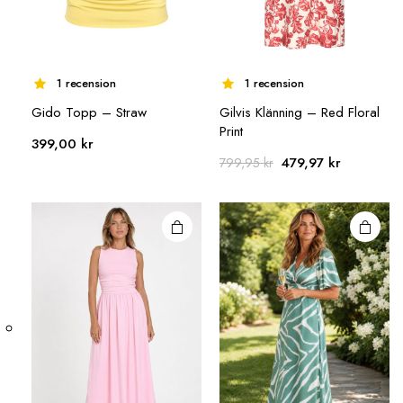
1 recension
1 recension
Gido Topp – Straw
Gilvis Klänning – Red Floral
Print
399,00
kr
Det
Det
479,97
kr
799,95
kr
ursprungliga
nuvarand
priset
priset
var:
är:
799,95 kr.
479,97 kr.