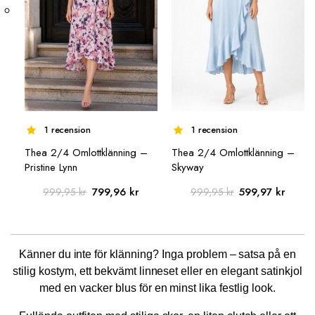
1 recension
1 recension
Thea 2/4 Omlottklänning –
Thea 2/4 Omlottklänning –
Pristine Lynn
Skyway
Det
Det
Det
Det
799,96
kr
599,97
kr
999,95
kr
999,95
kr
ursprungliga
nuvarande
ursprungliga
nuvar
priset
priset
priset
priset
var:
är:
var:
är:
Känner du inte för klänning? Inga problem – satsa på en
999,95 kr.
799,96 kr.
999,95 kr.
599,97
stilig kostym, ett bekvämt linneset eller en elegant satinkjol
med en vacker blus för en minst lika festlig look.