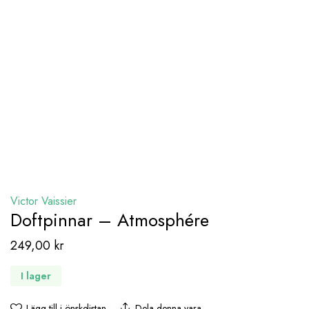
Victor Vaissier
Doftpinnar – Atmosphére
249,00
kr
I lager
Lägg till i önskelistan
Dela denna vara