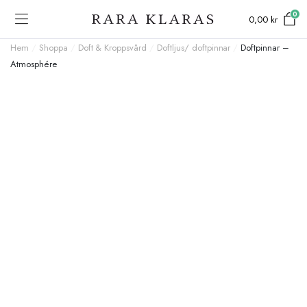
0
0,00
kr
Hem
/
Shoppa
/
Doft & Kroppsvård
/
Doftljus/ doftpinnar
/
Doftpinnar –
Atmosphére