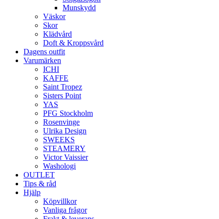
Munskydd
Väskor
Skor
Klädvård
Doft & Kroppsvård
Dagens outfit
Varumärken
ICHI
KAFFE
Saint Tropez
Sisters Point
YAS
PFG Stockholm
Rosenvinge
Ulrika Design
SWEEKS
STEAMERY
Victor Vaissier
Washologi
OUTLET
Tips & råd
Hjälp
Köpvillkor
Vanliga frågor
Frakt & leverans