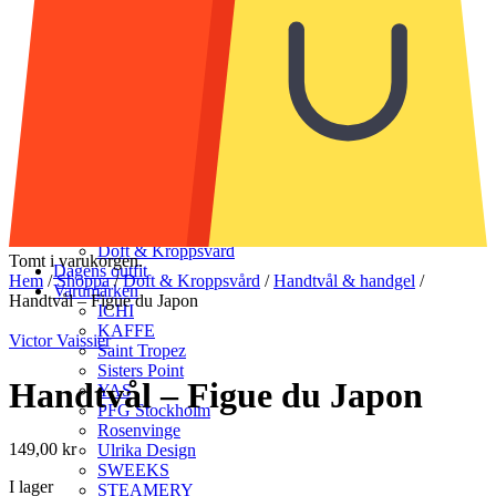
Strumpor & Strumpbyxor
Accessoarer
Halsdukar & scarves
Handskar & vantar
Mössor
Bälten & skärp
Smycken
Solglasögon
Munskydd
Väskor
Skor
Klädvård
Doft & Kroppsvård
Tomt i varukorgen.
Dagens outfit
Hem
/
Shoppa
/
Doft & Kroppsvård
/
Handtvål & handgel
/
Varumärken
Handtvål – Figue du Japon
ICHI
KAFFE
Victor Vaissier
Saint Tropez
Sisters Point
Handtvål – Figue du Japon
YAS
PFG Stockholm
Rosenvinge
149,00
kr
Ulrika Design
SWEEKS
I lager
STEAMERY