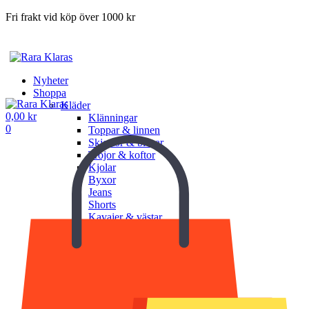
Fri frakt vid köp över 1000 kr
Nyheter
Shoppa
Kläder
0,00
kr
Klänningar
0
Toppar & linnen
Skjortor & blusar
Tröjor & koftor
Kjolar
Byxor
Jeans
Shorts
Kavajer & västar
Jackor & ytterplagg
Underkläder
Undershorts
Underlinnen
BH
Trosor
Shapewear