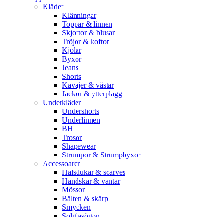
Kläder
Klänningar
Toppar & linnen
Skjortor & blusar
Tröjor & koftor
Kjolar
Byxor
Jeans
Shorts
Kavajer & västar
Jackor & ytterplagg
Underkläder
Undershorts
Underlinnen
BH
Trosor
Shapewear
Strumpor & Strumpbyxor
Accessoarer
Halsdukar & scarves
Handskar & vantar
Mössor
Bälten & skärp
Smycken
Solglasögon