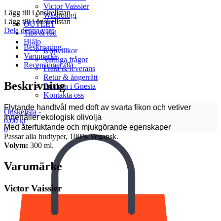
Victor Vaissier
Lägg till i önskelistan
Washologi
Lägg till i önskelistan
OUTLET
Dela denna vara
Tips & råd
Hjälp
Beskrivning
Köpvillkor
Varumärke
Vanliga frågor
Recensioner (0)
Frakt & leverans
Retur & ångerrätt
Beskrivning
Butiken i Gnesta
Kontakta oss
Flytande handtvål med doft av svarta fikon och vetiver
Önskelista -
Innehåller ekologisk olivolja
0,00
kr
Med återfuktande och mjukgörande egenskaper
0
Passar alla hudtyper, 100% Vegansk.
Volym:
300 ml.
Varumärke
Victor Vaissier