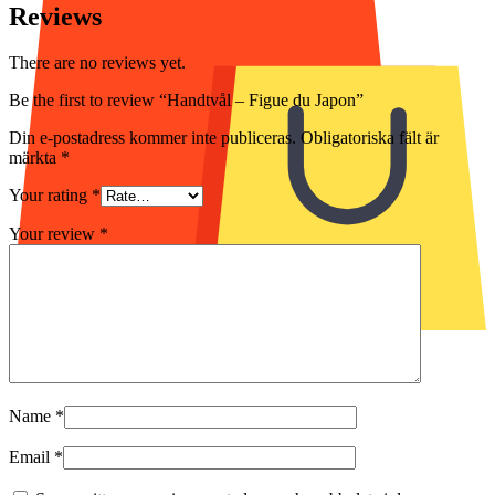
Reviews
There are no reviews yet.
Be the first to review “Handtvål – Figue du Japon”
Din e-postadress kommer inte publiceras.
Obligatoriska fält är
märkta
*
Your rating
*
Your review
*
Tomt i varukorgen.
Name
*
Email
*