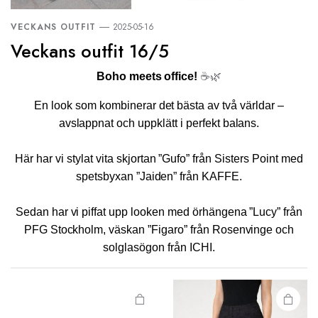
VECKANS OUTFIT
2025-05-16
Veckans outfit 16/5
Boho meets office!
☕🌿
En look som kombinerar det bästa av två världar –
avslappnat och uppklätt i perfekt balans.
Här har vi stylat vita skjortan ”Gufo” från Sisters Point med
spetsbyxan ”Jaiden” från KAFFE.
Sedan har vi piffat upp looken med örhängena ”Lucy” från
Den här
PFG Stockholm, väskan ”Figaro” från Rosenvinge och
produkten
solglasögon från ICHI.
har flera
varianter.
De olika