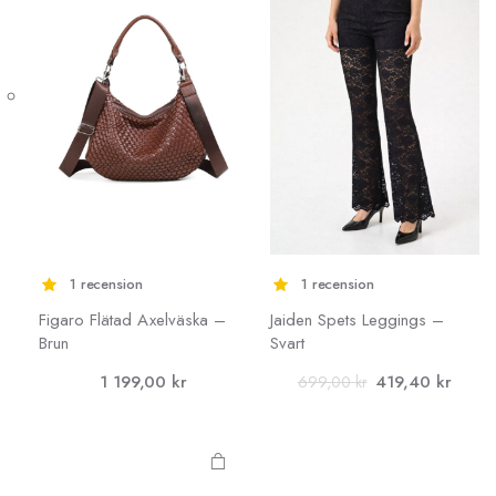
alternativen
kan väljas på
produktsidan
1 recension
1 recension
Figaro Flätad Axelväska –
Jaiden Spets Leggings –
Brun
Svart
Det
Det
1 199,00
kr
419,40
kr
699,00
kr
ursprungliga
nuvar
priset
priset
var:
är:
699,00 kr.
419,4