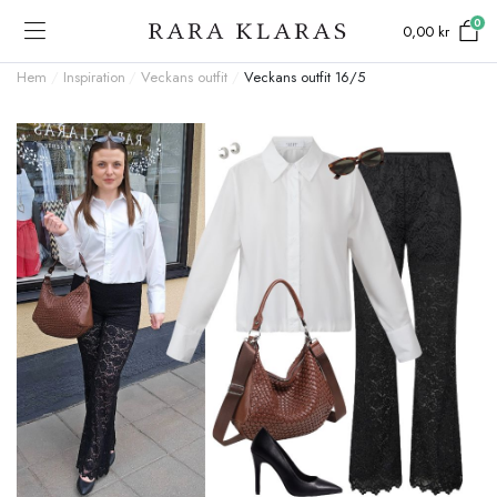
0
0,00
kr
Hem
/
Inspiration
/
Veckans outfit
/
Veckans outfit 16/5