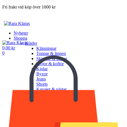
Fri frakt vid köp över 1000 kr
Nyheter
Shoppa
Kläder
0,00
kr
Klänningar
0
Toppar & linnen
Skjortor & blusar
Tröjor & koftor
Kjolar
Byxor
Jeans
Shorts
Kavajer & västar
Jackor & ytterplagg
Underkläder
Undershorts
Underlinnen
BH
Trosor
Shapewear