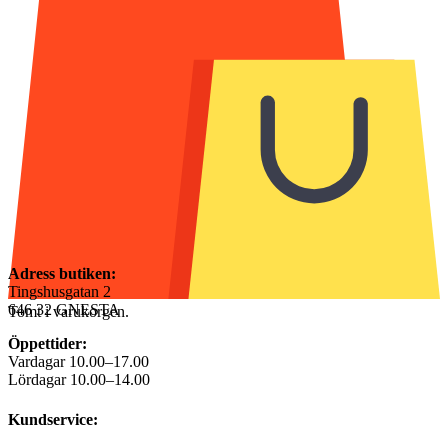
Adress butiken:
Tingshusgatan 2
646 32 GNESTA
Tomt i varukorgen.
Öppettider:
Vardagar 10.00–17.00
Lördagar 10.00–14.00
Kundservice: