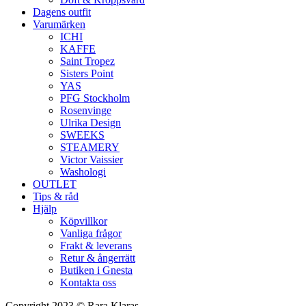
Dagens outfit
Varumärken
ICHI
KAFFE
Saint Tropez
Sisters Point
YAS
PFG Stockholm
Rosenvinge
Ulrika Design
SWEEKS
STEAMERY
Victor Vaissier
Washologi
OUTLET
Tips & råd
Hjälp
Köpvillkor
Vanliga frågor
Frakt & leverans
Retur & ångerrätt
Butiken i Gnesta
Kontakta oss
Copyright 2023 © Rara Klaras