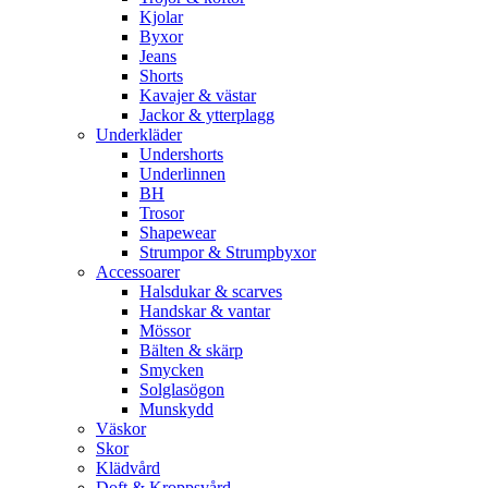
Kjolar
Byxor
Jeans
Shorts
Kavajer & västar
Jackor & ytterplagg
Underkläder
Undershorts
Underlinnen
BH
Trosor
Shapewear
Strumpor & Strumpbyxor
Accessoarer
Halsdukar & scarves
Handskar & vantar
Mössor
Bälten & skärp
Smycken
Solglasögon
Munskydd
Väskor
Skor
Klädvård
Doft & Kroppsvård