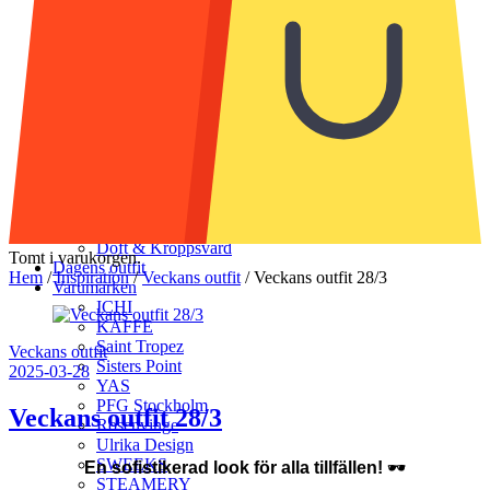
Strumpor & Strumpbyxor
Accessoarer
Halsdukar & scarves
Handskar & vantar
Mössor
Bälten & skärp
Smycken
Solglasögon
Munskydd
Väskor
Skor
Klädvård
Doft & Kroppsvård
Tomt i varukorgen.
Dagens outfit
Hem
/
Inspiration
/
Veckans outfit
/
Veckans outfit 28/3
Varumärken
ICHI
KAFFE
Saint Tropez
Veckans outfit
Sisters Point
2025-03-28
YAS
PFG Stockholm
Veckans outfit 28/3
Rosenvinge
Ulrika Design
SWEEKS
En sofistikerad look för alla tillfällen!
🕶
STEAMERY