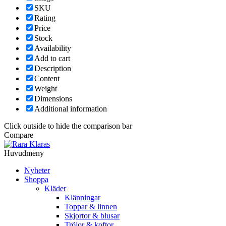
SKU
Rating
Price
Stock
Availability
Add to cart
Description
Content
Weight
Dimensions
Additional information
Click outside to hide the comparison bar
Compare
Huvudmeny
Nyheter
Shoppa
Kläder
Klänningar
Toppar & linnen
Skjortor & blusar
Tröjor & koftor