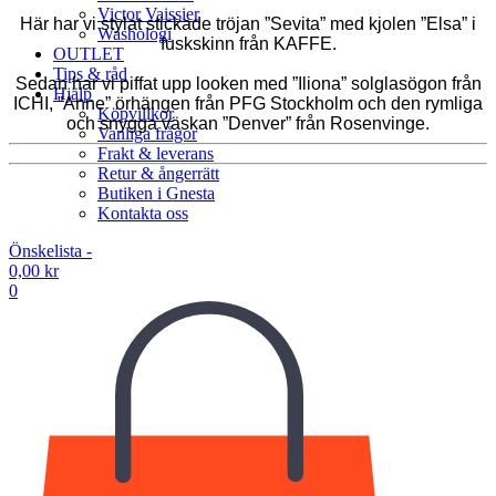
Victor Vaissier
Här har vi stylat stickade tröjan ”Sevita” med kjolen ”Elsa” i
Washologi
fuskskinn från KAFFE.
OUTLET
Tips & råd
Sedan har vi piffat upp looken med ”Iliona” solglasögon från
Hjälp
ICHI, ”Anne” örhängen från PFG Stockholm och den rymliga
Köpvillkor
och snygga väskan ”Denver” från Rosenvinge.
Vanliga frågor
Frakt & leverans
Retur & ångerrätt
Butiken i Gnesta
Kontakta oss
Önskelista -
0,00
kr
0