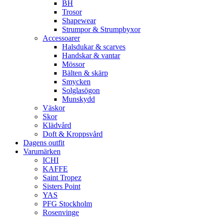
BH
Trosor
Shapewear
Strumpor & Strumpbyxor
Accessoarer
Halsdukar & scarves
Handskar & vantar
Mössor
Bälten & skärp
Smycken
Solglasögon
Munskydd
Väskor
Skor
Klädvård
Doft & Kroppsvård
Dagens outfit
Varumärken
ICHI
KAFFE
Saint Tropez
Sisters Point
YAS
PFG Stockholm
Rosenvinge