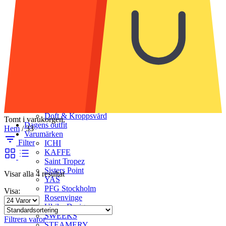
Strumpor & Strumpbyxor
Accessoarer
Halsdukar & scarves
Handskar & vantar
Mössor
Bälten & skärp
Smycken
Solglasögon
Munskydd
Väskor
Skor
Klädvård
Doft & Kroppsvård
Tomt i varukorgen.
Dagens outfit
Hem
/
33
Varumärken
Filter
ICHI
KAFFE
Saint Tropez
Sisters Point
Visar alla 4 resultat
YAS
PFG Stockholm
Visa:
Rosenvinge
Ulrika Design
SWEEKS
Filtrera varor
STEAMERY