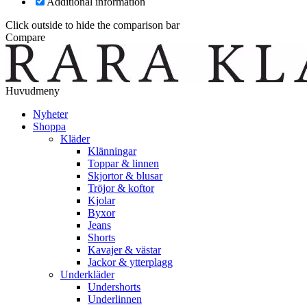
Additional information
Click outside to hide the comparison bar
Compare
Huvudmeny
Nyheter
Shoppa
Kläder
Klänningar
Toppar & linnen
Skjortor & blusar
Tröjor & koftor
Kjolar
Byxor
Jeans
Shorts
Kavajer & västar
Jackor & ytterplagg
Underkläder
Undershorts
Underlinnen