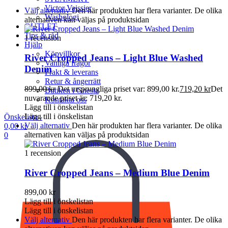
Victor Vaissier
Välj alternativ
Den här produkten har flera varianter. De olika
Washologi
alternativen kan väljas på produktsidan
OUTLET
Tips & råd
1 recension
Hjälp
Köpvillkor
River Cropped Jeans – Light Blue Washed
Vanliga frågor
Denim
Frakt & leverans
Retur & ångerrätt
899,00
kr
Det ursprungliga priset var: 899,00 kr.
719,20
kr
Det
Butiken i Gnesta
nuvarande priset är: 719,20 kr.
Kontakta oss
Lägg till i önskelistan
Lägg till i önskelistan
Önskelista -
Välj alternativ
Den här produkten har flera varianter. De olika
0,00
kr
alternativen kan väljas på produktsidan
0
1 recension
River Cropped Jeans – Medium Blue Denim
899,00
kr
Lägg till i önskelistan
Lägg till i önskelistan
Välj alternativ
Den här produkten har flera varianter. De olika