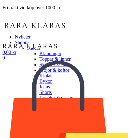
Fri frakt vid köp över 1000 kr
Nyheter
Shoppa
Kläder
0,00
kr
Klänningar
0
Toppar & linnen
Skjortor & blusar
Tröjor & koftor
Kjolar
Byxor
Jeans
Shorts
Kavajer & västar
Jackor & ytterplagg
Underkläder
Undershorts
Underlinnen
BH
Trosor
Shapewear