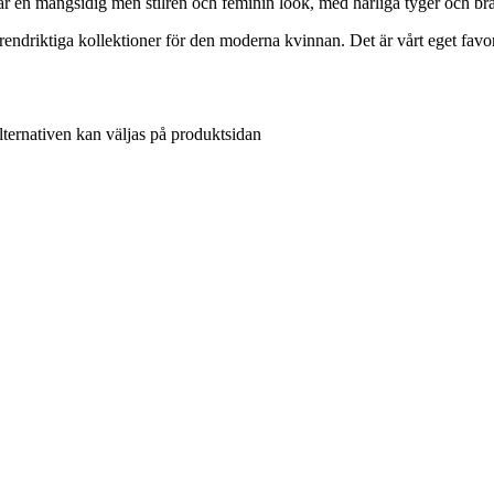
en mångsidig men stilren och feminin look, med härliga tyger och br
endriktiga kollektioner för den moderna kvinnan. Det är vårt eget fav
lternativen kan väljas på produktsidan