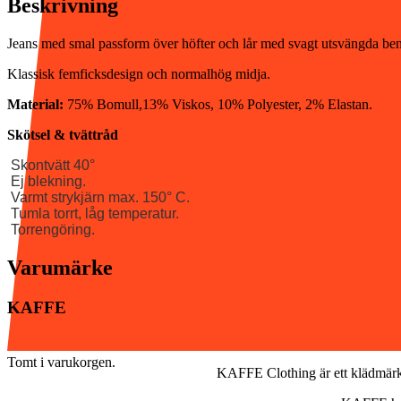
Beskrivning
Jeans med smal passform över höfter och lår med svagt utsvängda ben
Klassisk femficksdesign och normalhög midja.
Material:
75% Bomull,13% Viskos, 10% Polyester, 2% Elastan.
Skötsel & tvättråd
Skontvätt 40°
Ej blekning.
Varmt strykjärn max. 150° C.
Tumla torrt, låg temperatur.
Torrengöring.
Varumärke
KAFFE
Tomt i varukorgen.
KAFFE Clothing är ett klädmärk