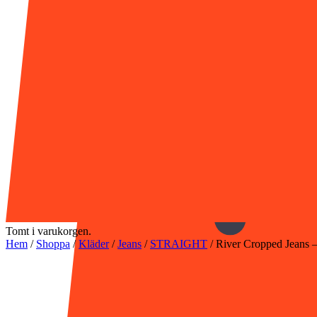
Tomt i varukorgen.
Hem
/
Shoppa
/
Kläder
/
Jeans
/
STRAIGHT
/
River Cropped Jeans