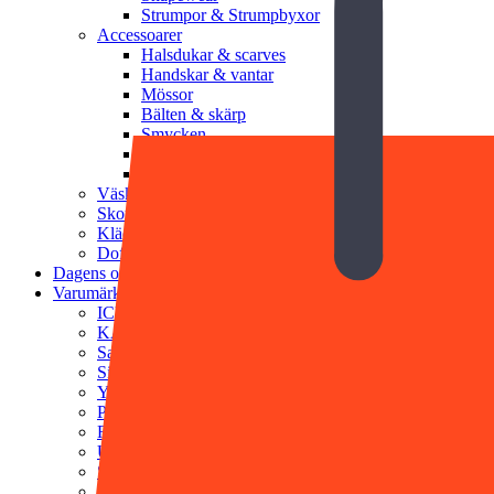
Strumpor & Strumpbyxor
Accessoarer
Halsdukar & scarves
Handskar & vantar
Mössor
Bälten & skärp
Smycken
Solglasögon
Munskydd
Väskor
Skor
Klädvård
Doft & Kroppsvård
Dagens outfit
Varumärken
ICHI
KAFFE
Saint Tropez
Sisters Point
YAS
PFG Stockholm
Rosenvinge
Ulrika Design
SWEEKS
STEAMERY