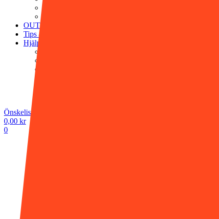
Victor Vaissier
Washologi
OUTLET
Tips & råd
Hjälp
Köpvillkor
Vanliga frågor
Frakt & leverans
Retur & ångerrätt
Butiken i Gnesta
Kontakta oss
Önskelista -
0,00
kr
0