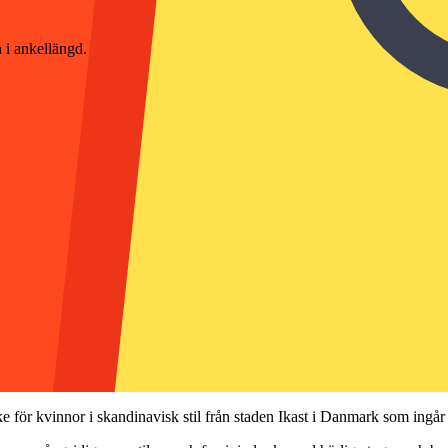
 i ankellängd.
e för kvinnor i skandinavisk stil från staden Ikast i Danmark som in