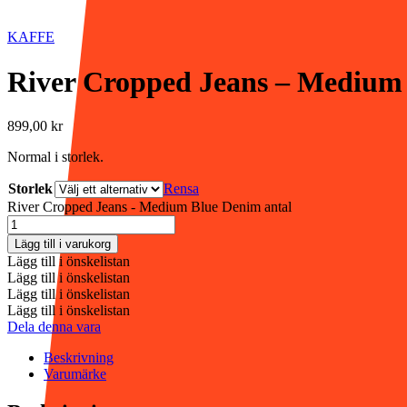
KAFFE
River Cropped Jeans – Medium
899,00
kr
Normal i storlek.
Storlek
Rensa
River Cropped Jeans - Medium Blue Denim antal
Lägg till i varukorg
Lägg till i önskelistan
Lägg till i önskelistan
Lägg till i önskelistan
Lägg till i önskelistan
Dela denna vara
Beskrivning
Varumärke