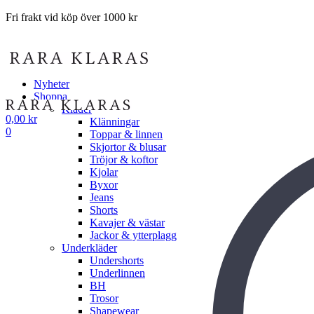
Fri frakt vid köp över 1000 kr
Nyheter
Shoppa
Kläder
0,00
kr
Klänningar
0
Toppar & linnen
Skjortor & blusar
Tröjor & koftor
Kjolar
Byxor
Jeans
Shorts
Kavajer & västar
Jackor & ytterplagg
Underkläder
Undershorts
Underlinnen
BH
Trosor
Shapewear