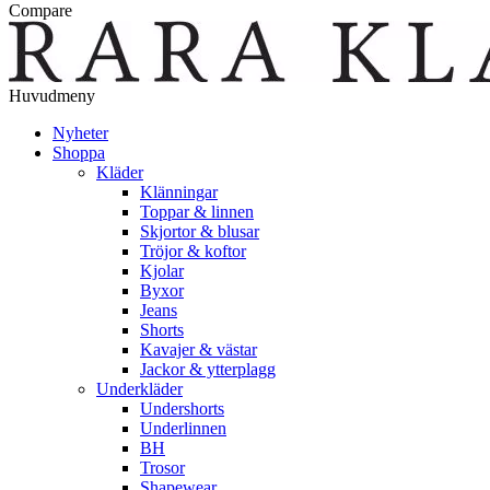
Compare
Huvudmeny
Nyheter
Shoppa
Kläder
Klänningar
Toppar & linnen
Skjortor & blusar
Tröjor & koftor
Kjolar
Byxor
Jeans
Shorts
Kavajer & västar
Jackor & ytterplagg
Underkläder
Undershorts
Underlinnen
BH
Trosor
Shapewear