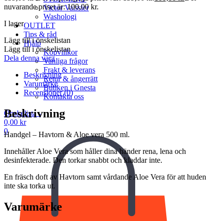
nuvarande priset är: 100,00 kr.
Victor Vaissier
Washologi
I lager
OUTLET
Tips & råd
Lägg till i önskelistan
Hjälp
Lägg till i önskelistan
Köpvillkor
Dela denna vara
Vanliga frågor
Frakt & leverans
Beskrivning
Retur & ångerrätt
Varumärke
Butiken i Gnesta
Recensioner (0)
Kontakta oss
Beskrivning
Önskelista -
0,00
kr
0
Handgel – Havtorn & Aloe vera 500 ml.
Innehåller Aloe Vera som håller dina händer rena, lena och
desinfekterade. Den torkar snabbt och kladdar inte.
En fräsch doft av Havtorn samt vårdande Aloe Vera för att huden
inte ska torka ut.
Varumärke