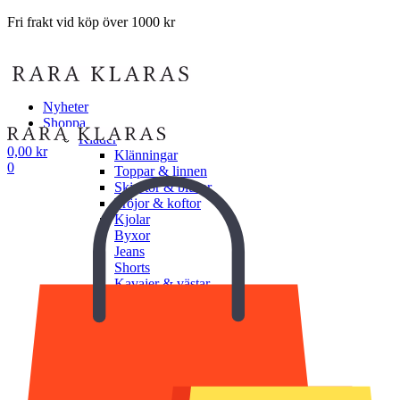
Fri frakt vid köp över 1000 kr
Nyheter
Shoppa
Kläder
0,00
kr
Klänningar
0
Toppar & linnen
Skjortor & blusar
Tröjor & koftor
Kjolar
Byxor
Jeans
Shorts
Kavajer & västar
Jackor & ytterplagg
Underkläder
Undershorts
Underlinnen
BH
Trosor
Shapewear