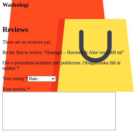
Washologi
Reviews
There are no reviews yet.
Be the first to review “Handgel – Havtorn & Aloe vera 500 ml”
Din e-postadress kommer inte publiceras.
Obligatoriska fält är
märkta
*
Your rating
*
Your review
*
Tomt i varukorgen.