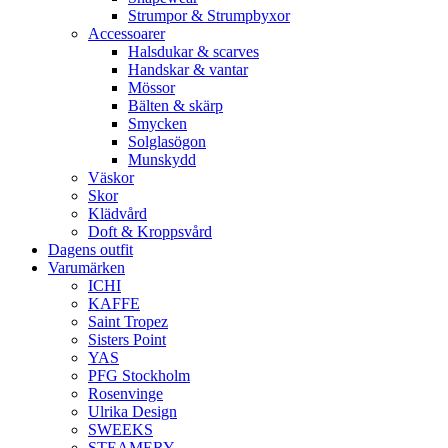
Strumpor & Strumpbyxor
Accessoarer
Halsdukar & scarves
Handskar & vantar
Mössor
Bälten & skärp
Smycken
Solglasögon
Munskydd
Väskor
Skor
Klädvård
Doft & Kroppsvård
Dagens outfit
Varumärken
ICHI
KAFFE
Saint Tropez
Sisters Point
YAS
PFG Stockholm
Rosenvinge
Ulrika Design
SWEEKS
STEAMERY