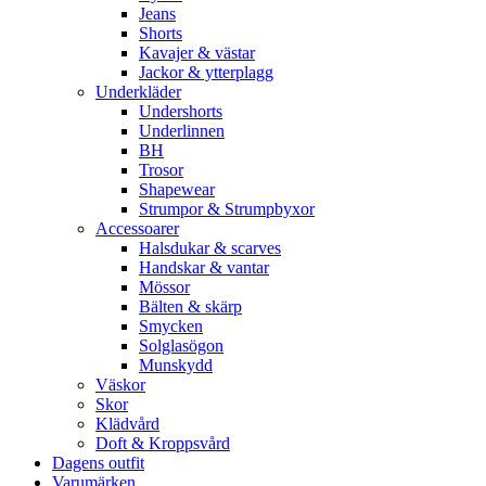
Jeans
Shorts
Kavajer & västar
Jackor & ytterplagg
Underkläder
Undershorts
Underlinnen
BH
Trosor
Shapewear
Strumpor & Strumpbyxor
Accessoarer
Halsdukar & scarves
Handskar & vantar
Mössor
Bälten & skärp
Smycken
Solglasögon
Munskydd
Väskor
Skor
Klädvård
Doft & Kroppsvård
Dagens outfit
Varumärken