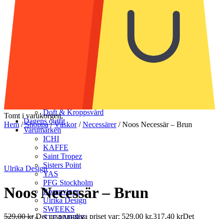
Strumpor & Strumpbyxor
Accessoarer
Halsdukar & scarves
Handskar & vantar
Mössor
Bälten & skärp
Smycken
Solglasögon
Munskydd
Väskor
Skor
Klädvård
Doft & Kroppsvård
Tomt i varukorgen.
Dagens outfit
Hem
/
Shoppa
/
Väskor
/
Necessärer
/
Noos Necessär – Brun
Varumärken
ICHI
KAFFE
Saint Tropez
Sisters Point
Ulrika Design
YAS
PFG Stockholm
Noos Necessär – Brun
Rosenvinge
Ulrika Design
SWEEKS
529,00
kr
Det ursprungliga priset var: 529,00 kr.
317,40
kr
Det
STEAMERY