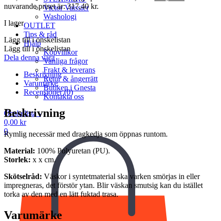
nuvarande priset är: 317,40 kr.
Victor Vaissier
Washologi
I lager
OUTLET
Tips & råd
Lägg till i önskelistan
Hjälp
Lägg till i önskelistan
Köpvillkor
Dela denna vara
Vanliga frågor
Frakt & leverans
Beskrivning
Retur & ångerrätt
Varumärke
Butiken i Gnesta
Recensioner (0)
Kontakta oss
Beskrivning
Önskelista -
0,00
kr
0
Rymlig necessär med dragkedja som öppnas runtom.
Material:
100% Polyuretan (PU).
Storlek:
x x cm.
Skötselråd:
Väskor i syntetmaterial ska varken smörjas in eller
impregneras, det förstör ytan. Blir väskan smutsig kan du istället
torka av den med en lätt fuktad trasa.
Varumärke