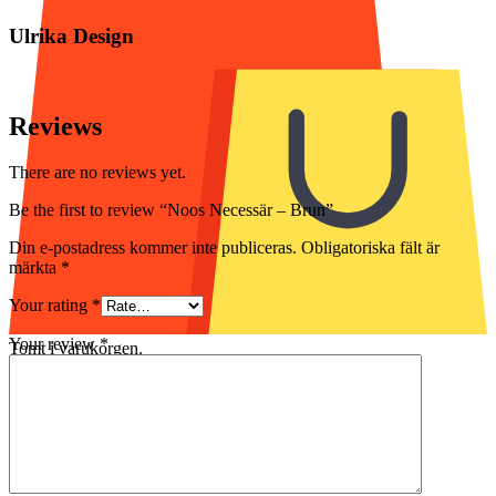
Ulrika Design
Reviews
There are no reviews yet.
Be the first to review “Noos Necessär – Brun”
Din e-postadress kommer inte publiceras.
Obligatoriska fält är
märkta
*
Your rating
*
Your review
*
Tomt i varukorgen.