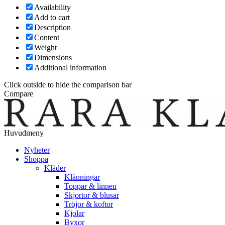
Availability
Add to cart
Description
Content
Weight
Dimensions
Additional information
Click outside to hide the comparison bar
Compare
Huvudmeny
Nyheter
Shoppa
Kläder
Klänningar
Toppar & linnen
Skjortor & blusar
Tröjor & koftor
Kjolar
Byxor