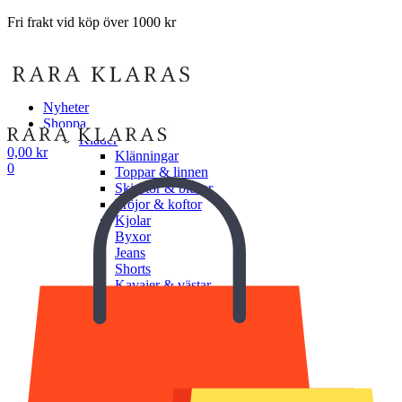
Fri frakt vid köp över 1000 kr
Nyheter
Shoppa
Kläder
0,00
kr
Klänningar
0
Toppar & linnen
Skjortor & blusar
Tröjor & koftor
Kjolar
Byxor
Jeans
Shorts
Kavajer & västar
Jackor & ytterplagg
Underkläder
Undershorts
Underlinnen
BH
Trosor
Shapewear