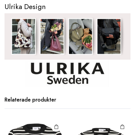
Ulrika Design
Den här
Den här
Relaterade produkter
produkten
produkten
har flera
har flera
varianter.
varianter.
De olika
De olika
alternativen
alternativen