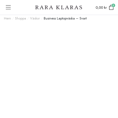
0
0,00
kr
Hem
/
Shoppa
/
Väskor
/
Business Laptopväska – Svart