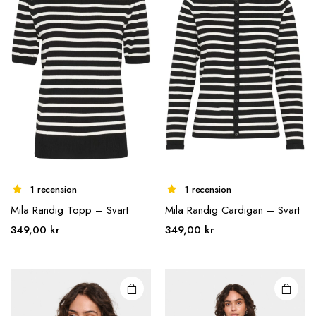
kan väljas på
kan väljas på
produktsidan
produktsidan
1 recension
1 recension
Mila Randig Topp – Svart
Mila Randig Cardigan – Svart
Den här
Den här
349,00
kr
349,00
kr
produkten
produkten
har flera
har flera
varianter.
varianter.
De olika
De olika
alternativen
alternativen