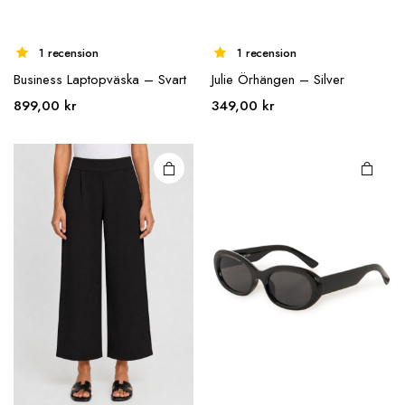
1 recension
1 recension
Business Laptopväska – Svart
Julie Örhängen – Silver
Den här
produkten
899,00
kr
349,00
kr
har flera
varianter.
De olika
alternativen
kan väljas på
produktsidan