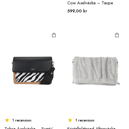
Cow Axelväska – Taupe
599,00
kr
1 recension
1 recension
Zebra Axelväska – Svart/
Kristallpläterad Aftonväska –