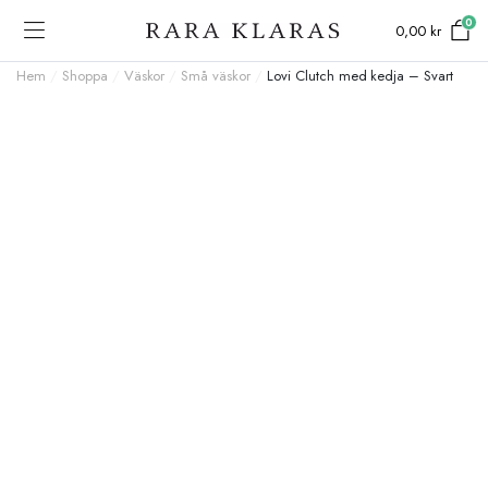
0
0,00
kr
Hem
/
Shoppa
/
Väskor
/
Små väskor
/
Lovi Clutch med kedja – Svart