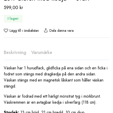
599,00
kr
I lager
Lägg till i önskelistan
Dela denna vara
Beskrivning
Varumärke
Väskan har 1 huvudfack, glidficka på ena sidan och en ficka i
fodret som stängs med dragkedja på den andra sidan.
Väskan stängs med en magnetisk låskant som håller väskan
stängd.
Väskan är fodrad med ett härligt mönstrat tyg i mörkbrunt.
Väskremmen är en avtagbar kedja i silverfärg (118 cm).
Storlek:
13 cm höjd, 21 cm bredd, 10 cm djup.