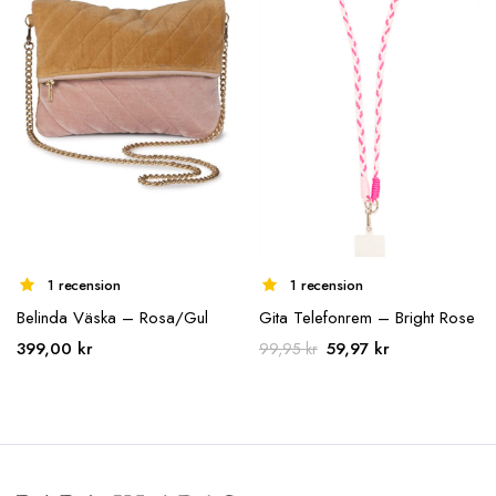
1 recension
1 recension
Belinda Väska – Rosa/Gul
Gita Telefonrem – Bright Rose
Det
Det
399,00
kr
59,97
kr
99,95
kr
ursprungliga
nuvarande
priset
priset
var:
är:
99,95 kr.
59,97 kr.