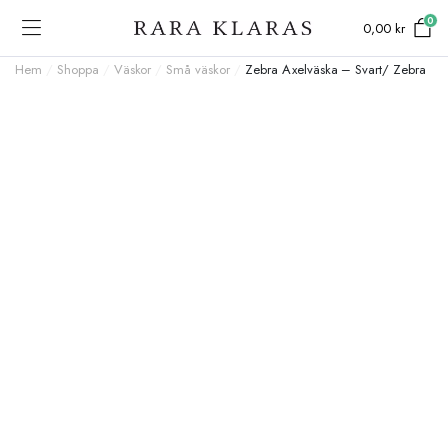
0
0,00
kr
Hem
/
Shoppa
/
Väskor
/
Små väskor
/
Zebra Axelväska – Svart/ Zebra