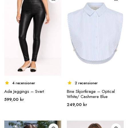
alternativen
kan väljas på
produktsidan
4 recensioner
2 recensioner
Ada Jeggings – Svart
Bine Skjortkrage – Optical
White/ Cashmere Blue
599,00
kr
Den här
Den här
249,00
kr
produkten
produkten
har flera
har flera
varianter.
varianter.