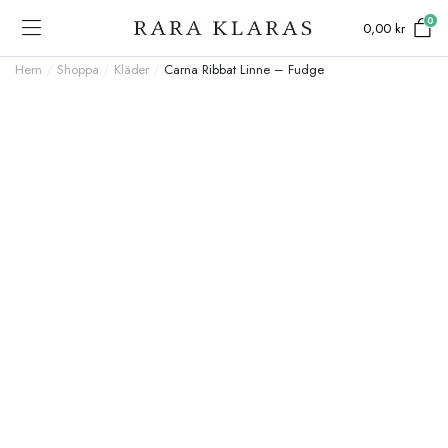
0
0,00
kr
Hem
/
Shoppa
/
Kläder
/
Carna Ribbat Linne – Fudge