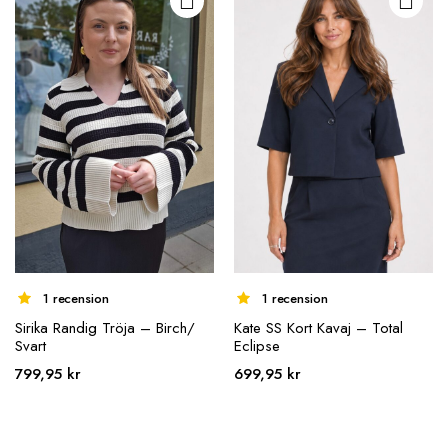
De olika
De olika
alternativen
alternativen
kan väljas på
kan väljas på
produktsidan
produktsidan
1 recension
1 recension
Sirika Randig Tröja – Birch/
Kate SS Kort Kavaj – Total
Svart
Eclipse
799,95
kr
699,95
kr