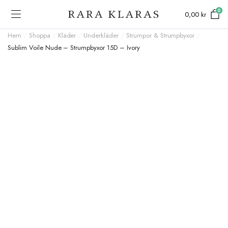
0
0,00
kr
Hem
/
Shoppa
/
Kläder
/
Underkläder
/
Strumpor & Strumpbyxor
/
Sublim Voile Nude – Strumpbyxor 15D – Ivory