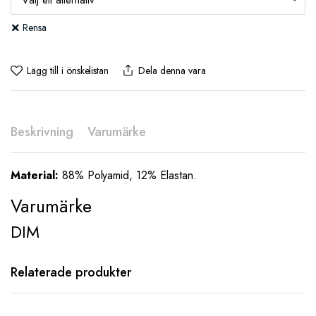
Rensa
Lägg till i önskelistan
Dela denna vara
Beskrivning
Varumärke
Material:
88% Polyamid, 12% Elastan.
Varumärke
DIM
Den här
Den här
Relaterade produkter
produkten
produkten
har flera
har flera