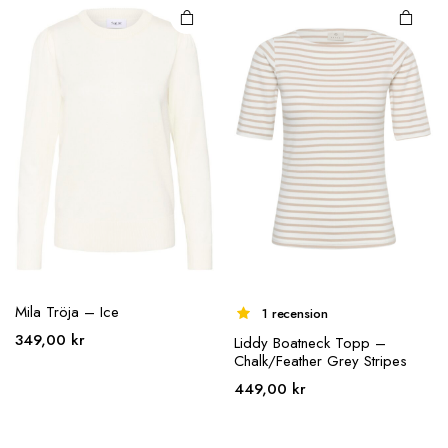
De olika
De olika
899,95 kr.
539,97 kr.
alternativen
alternativen
kan väljas på
kan väljas på
produktsidan
produktsidan
Mila Tröja – Ice
1 recension
349,00
kr
Liddy Boatneck Topp –
Chalk/Feather Grey Stripes
449,00
kr