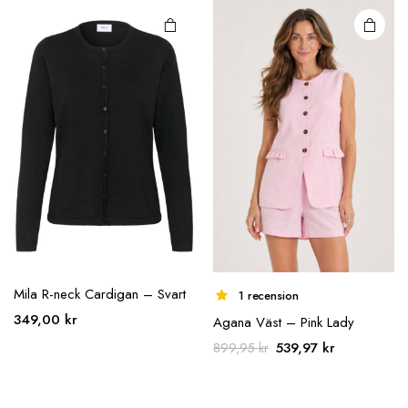
varianter.
varianter.
De olika
De olika
alternativen
alternativen
kan väljas på
kan väljas på
produktsidan
produktsidan
Mila R-neck Cardigan – Svart
1 recension
349,00
kr
Agana Väst – Pink Lady
Den här
Den här
Det
Det
539,97
kr
899,95
kr
produkten
produkten
ursprungliga
nuvarande
har flera
har flera
priset
priset
varianter.
varianter.
var:
är: