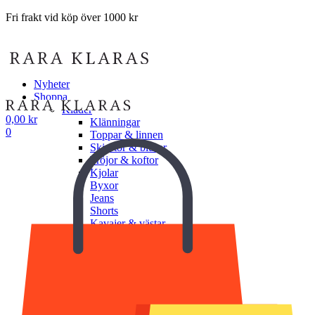
Fri frakt vid köp över 1000 kr
Nyheter
Shoppa
Kläder
0,00
kr
Klänningar
0
Toppar & linnen
Skjortor & blusar
Tröjor & koftor
Kjolar
Byxor
Jeans
Shorts
Kavajer & västar
Jackor & ytterplagg
Underkläder
Undershorts
Underlinnen
BH
Trosor
Shapewear