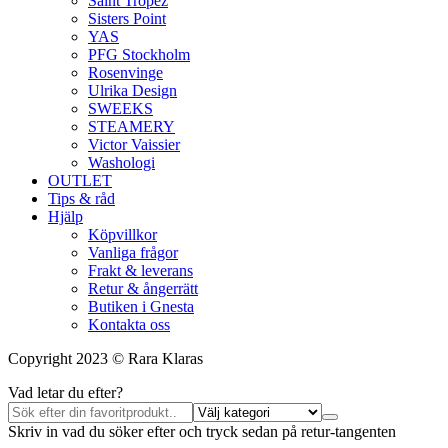
Saint Tropez
Sisters Point
YAS
PFG Stockholm
Rosenvinge
Ulrika Design
SWEEKS
STEAMERY
Victor Vaissier
Washologi
OUTLET
Tips & råd
Hjälp
Köpvillkor
Vanliga frågor
Frakt & leverans
Retur & ångerrätt
Butiken i Gnesta
Kontakta oss
Copyright 2023 © Rara Klaras
Vad letar du efter?
Skriv in vad du söker efter och tryck sedan på retur-tangenten