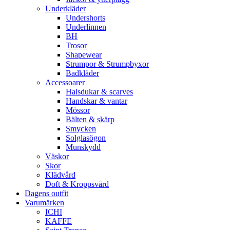
Underkläder
Undershorts
Underlinnen
BH
Trosor
Shapewear
Strumpor & Strumpbyxor
Badkläder
Accessoarer
Halsdukar & scarves
Handskar & vantar
Mössor
Bälten & skärp
Smycken
Solglasögon
Munskydd
Väskor
Skor
Klädvård
Doft & Kroppsvård
Dagens outfit
Varumärken
ICHI
KAFFE