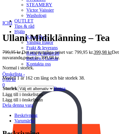
STEAMERY
Victor Vaissier
Washologi
OUTLET
ICHI
Tips & råd
Hjälp
Ullani Midiklänning – Tea
Köpvillkor
Vanliga frågor
Frakt & leverans
799,95
kr
Det ursprungliga priset var: 799,95 kr.
399,98
kr
Det
Retur & ångerrätt
nuvarande priset är: 399,98 kr.
Butiken i Gnesta
Kontakta oss
Normal i storlek.
Önskelista -
Modell 1 är 162 cm lång och bär storlek 38.
0,00
kr
0
Storlek
Rensa
Lägg till i önskelistan
Lägg till i önskelistan
Dela denna vara
Beskrivning
Varumärke
Beskrivning