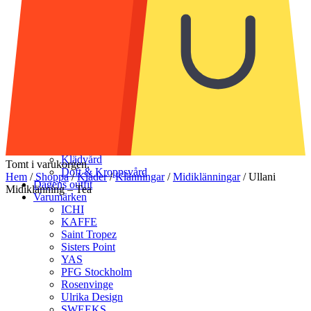
Strumpor & Strumpbyxor
Badkläder
Accessoarer
Halsdukar & scarves
Handskar & vantar
Mössor
Bälten & skärp
Smycken
Solglasögon
Munskydd
Väskor
Skor
Klädvård
Tomt i varukorgen.
Doft & Kroppsvård
Hem
/
Shoppa
/
Kläder
/
Klänningar
/
Midiklänningar
/
Ullani
Dagens outfit
Midiklänning – Tea
Varumärken
ICHI
KAFFE
Saint Tropez
Sisters Point
YAS
PFG Stockholm
Rosenvinge
Ulrika Design
SWEEKS