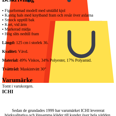
• Figurformad modell med utställd kjol
• Kantig hals med knytband fram och resår över axlarna
• Smock upptill bak
• Kort, vid ärm
• Markerad midja
• Hög slits nedtill fram
Längd:
125 cm i storlek 36.
Kvalitet:
Vävd.
Material:
49% Viskos, 34% Polyester, 17% Polyamid.
Tvättråd:
Maskintvätt 30°
Varumärke
Tomt i varukorgen.
ICHI
Sedan de grundades 1999 har varumärket ICHI levererat
högkvalitativa och lönsamma kläder till kunder över hela världen.