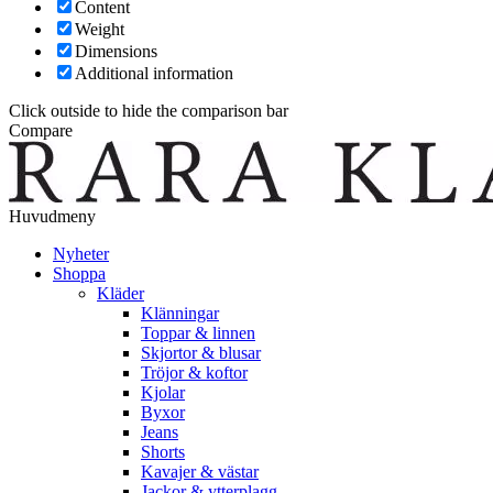
Content
Weight
Dimensions
Additional information
Click outside to hide the comparison bar
Compare
Huvudmeny
Nyheter
Shoppa
Kläder
Klänningar
Toppar & linnen
Skjortor & blusar
Tröjor & koftor
Kjolar
Byxor
Jeans
Shorts
Kavajer & västar
Jackor & ytterplagg