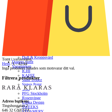
Strumpor & Strumpbyxor
Accessoarer
Halsdukar & scarves
Handskar & vantar
Mössor
Bälten & skärp
Smycken
Solglasögon
Munskydd
Väskor
Skor
Klädvård
Doft & Kroppsvård
Tomt i varukorgen.
Dagens outfit
Hem
/
L - 42/44
Varumärken
Inga produkter hittades som motsvarar ditt val.
ICHI
KAFFE
Filtrera produkter
Saint Tropez
Sisters Point
YAS
PFG Stockholm
Rosenvinge
Adress butiken:
Ulrika Design
Tingshusgatan 2
SWEEKS
646 32 GNESTA
STEAMERY