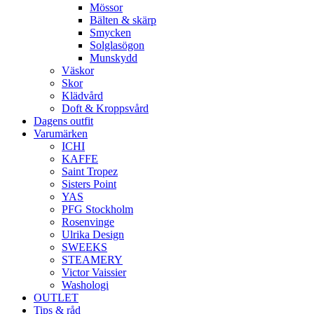
Mössor
Bälten & skärp
Smycken
Solglasögon
Munskydd
Väskor
Skor
Klädvård
Doft & Kroppsvård
Dagens outfit
Varumärken
ICHI
KAFFE
Saint Tropez
Sisters Point
YAS
PFG Stockholm
Rosenvinge
Ulrika Design
SWEEKS
STEAMERY
Victor Vaissier
Washologi
OUTLET
Tips & råd