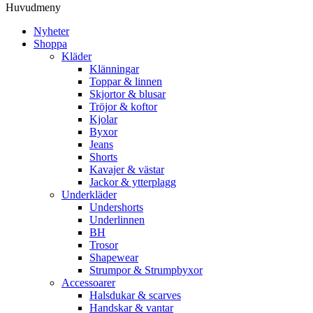
Huvudmeny
Nyheter
Shoppa
Kläder
Klänningar
Toppar & linnen
Skjortor & blusar
Tröjor & koftor
Kjolar
Byxor
Jeans
Shorts
Kavajer & västar
Jackor & ytterplagg
Underkläder
Undershorts
Underlinnen
BH
Trosor
Shapewear
Strumpor & Strumpbyxor
Accessoarer
Halsdukar & scarves
Handskar & vantar