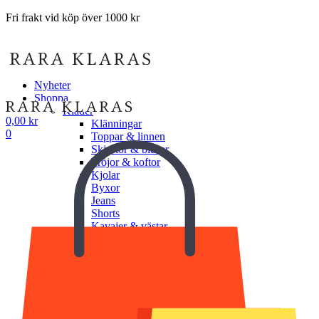
Fri frakt vid köp över 1000 kr
Nyheter
Shoppa
Kläder
0,00
kr
Klänningar
0
Toppar & linnen
Skjortor & blusar
Tröjor & koftor
Kjolar
Byxor
Jeans
Shorts
Kavajer & västar
Jackor & ytterplagg
Underkläder
Undershorts
Underlinnen
BH
Trosor
Shapewear