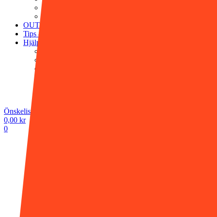
Victor Vaissier
Washologi
OUTLET
Tips & råd
Hjälp
Köpvillkor
Vanliga frågor
Frakt & leverans
Retur & ångerrätt
Butiken i Gnesta
Kontakta oss
Önskelista -
0,00
kr
0