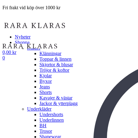
Fri frakt vid köp över 1000 kr
Nyheter
Shoppa
Kläder
0,00
kr
Klänningar
0
Toppar & linnen
Skjortor & blusar
Tröjor & koftor
Kjolar
Byxor
Jeans
Shorts
Kavajer & västar
Jackor & ytterplagg
Underkläder
Undershorts
Underlinnen
BH
Trosor
Shapewear