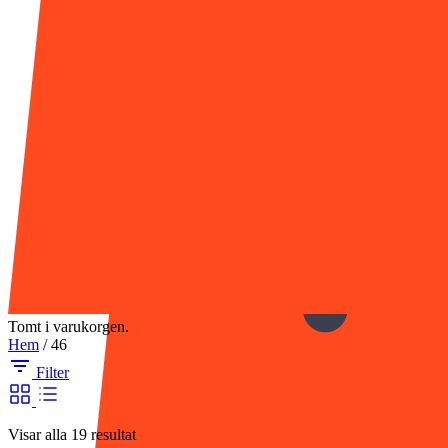
Tomt i varukorgen.
Hem
/
46
Filter
Visar alla 19 resultat