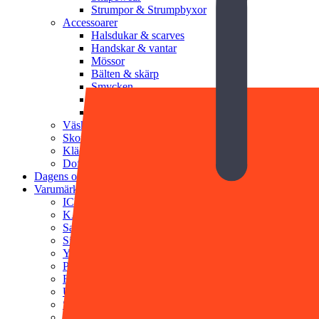
Strumpor & Strumpbyxor
Accessoarer
Halsdukar & scarves
Handskar & vantar
Mössor
Bälten & skärp
Smycken
Solglasögon
Munskydd
Väskor
Skor
Klädvård
Doft & Kroppsvård
Dagens outfit
Varumärken
ICHI
KAFFE
Saint Tropez
Sisters Point
YAS
PFG Stockholm
Rosenvinge
Ulrika Design
SWEEKS
STEAMERY