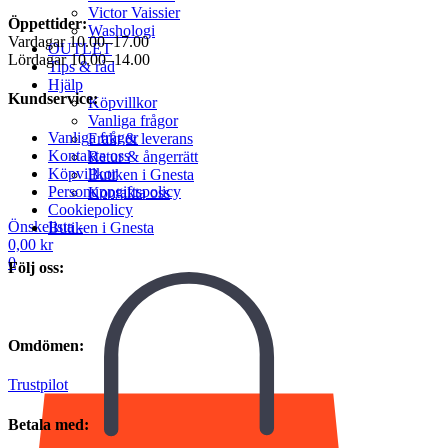
Victor Vaissier
Öppettider:
Washologi
Vardagar 10.00–17.00
OUTLET
Lördagar 10.00–14.00
Tips & råd
Hjälp
Kundservice:
Köpvillkor
Vanliga frågor
Vanliga frågor
Frakt & leverans
Kontakta oss
Retur & ångerrätt
Köpvillkor
Butiken i Gnesta
Personuppgiftspolicy
Kontakta oss
Cookiepolicy
Önskelista -
Butiken i Gnesta
0,00
kr
0
Följ oss:
Omdömen:
Trustpilot
Betala med: