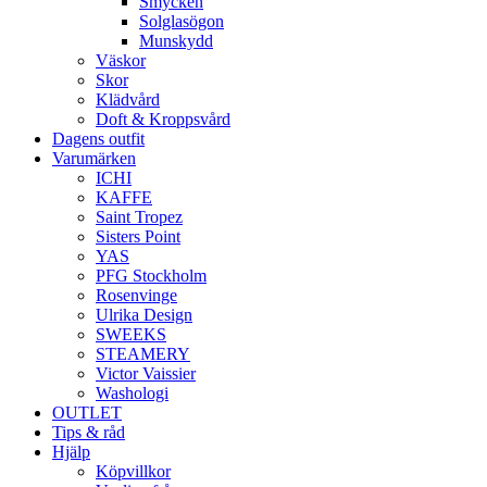
Smycken
Solglasögon
Munskydd
Väskor
Skor
Klädvård
Doft & Kroppsvård
Dagens outfit
Varumärken
ICHI
KAFFE
Saint Tropez
Sisters Point
YAS
PFG Stockholm
Rosenvinge
Ulrika Design
SWEEKS
STEAMERY
Victor Vaissier
Washologi
OUTLET
Tips & råd
Hjälp
Köpvillkor