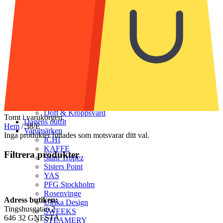
Strumpor & Strumpbyxor
Accessoarer
Halsdukar & scarves
Handskar & vantar
Mössor
Bälten & skärp
Smycken
Solglasögon
Munskydd
Väskor
Skor
Klädvård
Doft & Kroppsvård
Tomt i varukorgen.
Dagens outfit
Hem
/
38/E
Varumärken
Inga produkter hittades som motsvarar ditt val.
ICHI
KAFFE
Filtrera produkter
Saint Tropez
Sisters Point
YAS
PFG Stockholm
Rosenvinge
Adress butiken:
Ulrika Design
Tingshusgatan 2
SWEEKS
646 32 GNESTA
STEAMERY