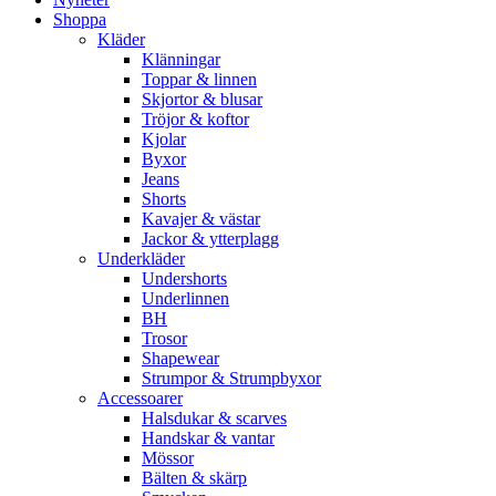
Shoppa
Kläder
Klänningar
Toppar & linnen
Skjortor & blusar
Tröjor & koftor
Kjolar
Byxor
Jeans
Shorts
Kavajer & västar
Jackor & ytterplagg
Underkläder
Undershorts
Underlinnen
BH
Trosor
Shapewear
Strumpor & Strumpbyxor
Accessoarer
Halsdukar & scarves
Handskar & vantar
Mössor
Bälten & skärp