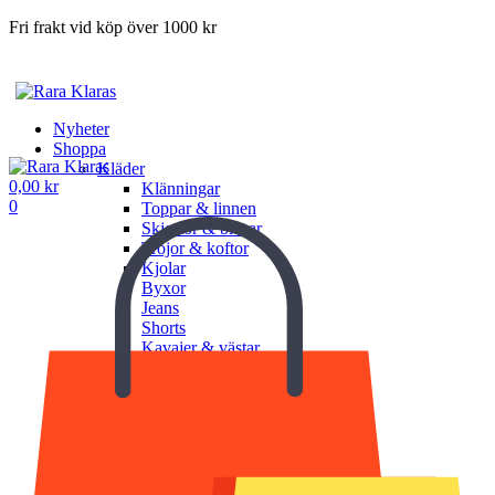
Fri frakt vid köp över 1000 kr
Nyheter
Shoppa
Kläder
0,00
kr
Klänningar
0
Toppar & linnen
Skjortor & blusar
Tröjor & koftor
Kjolar
Byxor
Jeans
Shorts
Kavajer & västar
Jackor & ytterplagg
Underkläder
Undershorts
Underlinnen
BH
Trosor
Shapewear