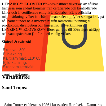
LENZING™ ECOVERO™
– viskosfibrer tillverkas av hållbar
trämassa som endast kommer från certifierade och kontrollerade
källor och är certifierade enligt EU Ecolabel, EU:s officiella
miljömärkning, vilket innebär att materialet uppfyller stränga krav på
hållbarhet under hela livscykeln: från råmaterialutvinning till
produktion, distribution och kassering. Tillverkningen av
LENZING™ ECOVERO™-fibrer ger upp till 50% lägre utsläpp
och vattenpåverkan jämfört med vanlig viskos.
Skötsel & tvättråd
Skontvätt 30°
Ej blekning.
Kallt järn max. 110° C.
Ej torktumling.
Skonsam kemtvätt.
Tomt i varukorgen.
Varumärke
Saint Tropez
Saint Tropez etablerades 1986 i kuststaden Hornbæk – Danmarks