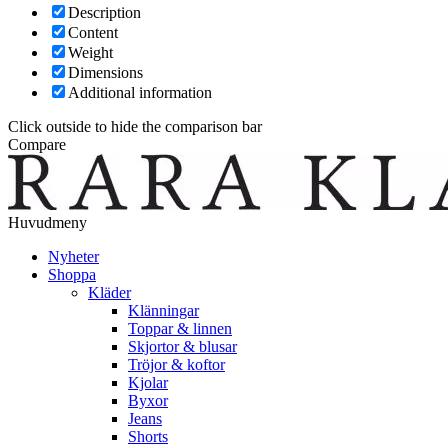
Description
Content
Weight
Dimensions
Additional information
Click outside to hide the comparison bar
Compare
Huvudmeny
Nyheter
Shoppa
Kläder
Klänningar
Toppar & linnen
Skjortor & blusar
Tröjor & koftor
Kjolar
Byxor
Jeans
Shorts