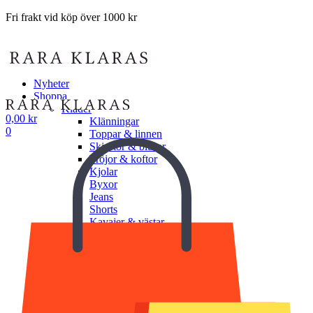
Fri frakt vid köp över 1000 kr
Nyheter
Shoppa
Kläder
0,00
kr
Klänningar
0
Toppar & linnen
Skjortor & blusar
Tröjor & koftor
Kjolar
Byxor
Jeans
Shorts
Kavajer & västar
Jackor & ytterplagg
Underkläder
Undershorts
Underlinnen
BH
Trosor
Shapewear