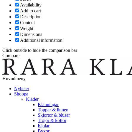
Availability
Add to cart
Description
Content
Weight
Dimensions
Additional information
Click outside to hide the comparison bar
Compare
Huvudmeny
Nyheter
Shoppa
Kläder
Klänningar
Toppar & linnen
Skjortor & blusar
Tröjor & koftor
Kjolar
Byxor