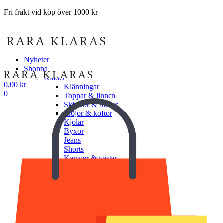
Fri frakt vid köp över 1000 kr
Nyheter
Shoppa
Kläder
0,00
kr
Klänningar
0
Toppar & linnen
Skjortor & blusar
Tröjor & koftor
Kjolar
Byxor
Jeans
Shorts
Kavajer & västar
Jackor & ytterplagg
Underkläder
Undershorts
Underlinnen
BH
Trosor
Shapewear