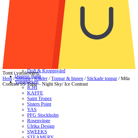
Strumpor & Strumpbyxor
Accessoarer
Halsdukar & scarves
Handskar & vantar
Mössor
Bälten & skärp
Smycken
Solglasögon
Munskydd
Väskor
Skor
Klädvård
Doft & Kroppsvård
Tomt i varukorgen.
Dagens outfit
Hem
/
Shoppa
/
Kläder
/
Toppar & linnen
/
Stickade toppar
/
Mila
Varumärken
Contrast SS Topp – Night Sky/ Ice Contrast
ICHI
KAFFE
Saint Tropez
Sisters Point
YAS
PFG Stockholm
Rosenvinge
Ulrika Design
SWEEKS
STEAMERY