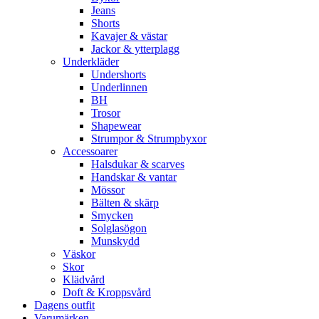
Jeans
Shorts
Kavajer & västar
Jackor & ytterplagg
Underkläder
Undershorts
Underlinnen
BH
Trosor
Shapewear
Strumpor & Strumpbyxor
Accessoarer
Halsdukar & scarves
Handskar & vantar
Mössor
Bälten & skärp
Smycken
Solglasögon
Munskydd
Väskor
Skor
Klädvård
Doft & Kroppsvård
Dagens outfit
Varumärken