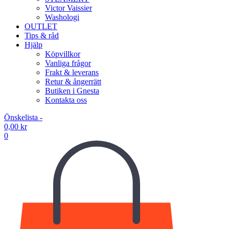
Victor Vaissier
Washologi
OUTLET
Tips & råd
Hjälp
Köpvillkor
Vanliga frågor
Frakt & leverans
Retur & ångerrätt
Butiken i Gnesta
Kontakta oss
Önskelista -
0,00
kr
0