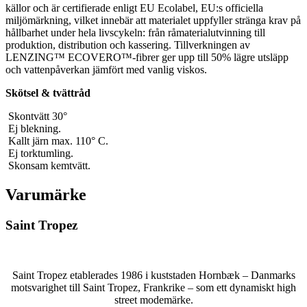
källor och är certifierade enligt EU Ecolabel, EU:s officiella
miljömärkning, vilket innebär att materialet uppfyller stränga krav på
hållbarhet under hela livscykeln: från råmaterialutvinning till
produktion, distribution och kassering. Tillverkningen av
LENZING™ ECOVERO™-fibrer ger upp till 50% lägre utsläpp
och vattenpåverkan jämfört med vanlig viskos.
Skötsel & tvättråd
Skontvätt 30°
Ej blekning.
Kallt järn max. 110° C.
Ej torktumling.
Skonsam kemtvätt.
Varumärke
Saint Tropez
Saint Tropez etablerades 1986 i kuststaden Hornbæk – Danmarks
motsvarighet till Saint Tropez, Frankrike – som ett dynamiskt high
street modemärke.