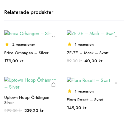
Relaterade produkter
2 recensioner
1 recension
Erica Örhängen – Silver
ZE-ZE – Mask – Svart
Det
Det
179,00
kr
40,00
kr
89,00
kr
ursprungliga
nuvarande
priset
priset
var:
är:
89,00 kr.
40,00 kr.
1 recension
Uptown Hoop Örhängen –
Flora Rosett – Svart
Silver
149,00
kr
Det
Det
239,20
kr
299,00
kr
ursprungliga
nuvarande
priset
priset