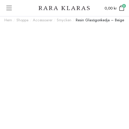
0
0,00
kr
Hem
/
Shoppa
/
Accessoarer
/
Smycken
/
Resin Glasögonkedja – Beige