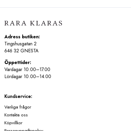
var:
är:
299,00 kr.
239,20 kr.
Adress butiken:
Tingshusgatan 2
646 32 GNESTA
Öppettider:
Vardagar 10.00–17.00
Lördagar 10.00–14.00
Kundservice:
Vanliga frågor
Kontakta oss
Köpvillkor
Personuppgiftspolicy