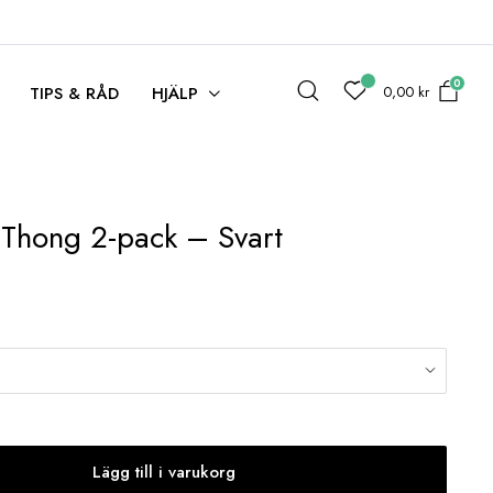
0
0,00
kr
TIPS & RÅD
HJÄLP
-Thong 2-pack – Svart
Lägg till i varukorg