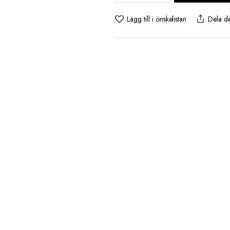
Hi-
Thong
Lägg till i önskelistan
Dela d
2-
pack
-
Svart
antal