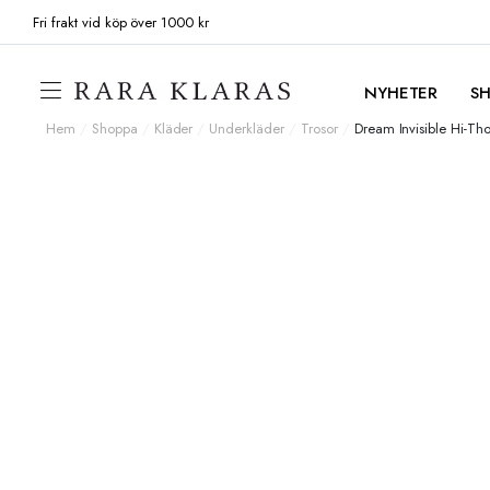
Fri frakt vid köp över 1000 kr
NYHETER
S
Hem
/
Shoppa
/
Kläder
/
Underkläder
/
Trosor
/
Dream Invisible Hi-Th