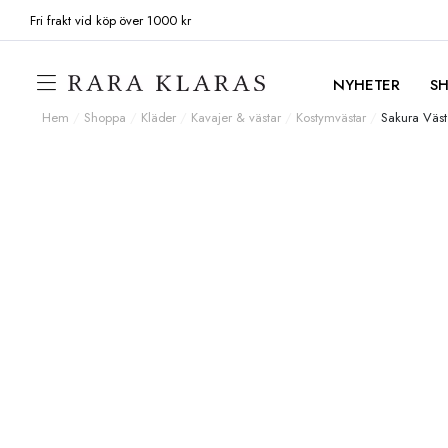
Fri frakt vid köp över 1000 kr
NYHETER
S
Hem
/
Shoppa
/
Kläder
/
Kavajer & västar
/
Kostymvästar
/
Sakura Väst