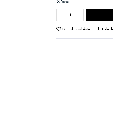
Rensa
Sakura
Väst
-
Svart
Lägg till i önskelistan
Dela d
antal