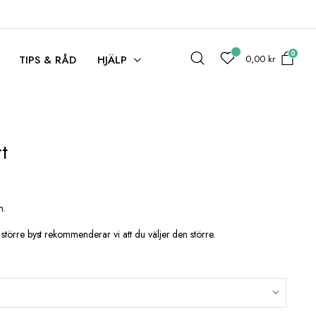
0
0,00
kr
TIPS & RÅD
HJÄLP
t
m.
 större byst rekommenderar vi att du väljer den större.