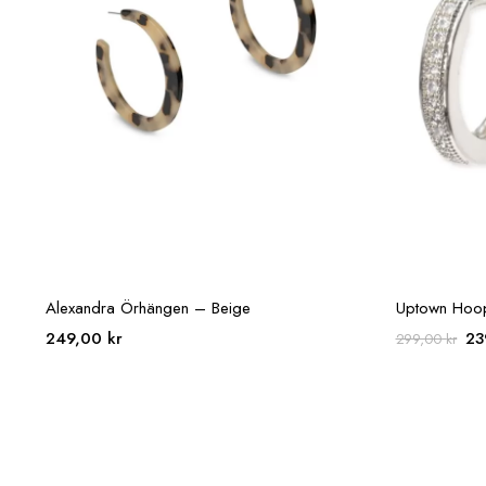
Alexandra Örhängen – Beige
Uptown Hoop
De
249,00
kr
23
299,00
kr
ur
pri
var
29