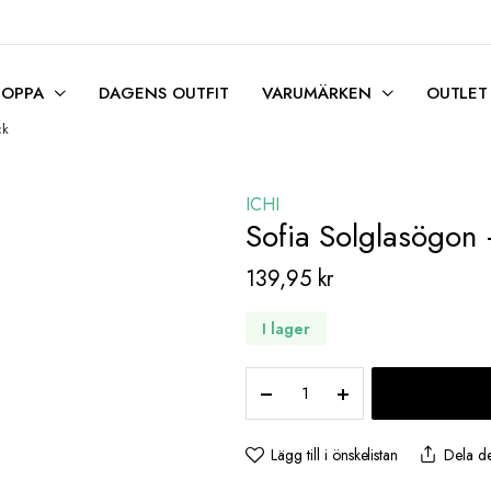
HOPPA
DAGENS OUTFIT
VARUMÄRKEN
OUTLET
ck
ICHI
Sofia Solglasögon 
139,95
kr
I lager
Sofia
Solglasögon
-
Black
Lägg till i önskelistan
Dela d
antal