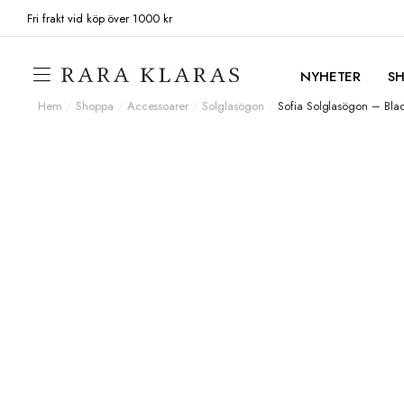
Fri frakt vid köp över 1000 kr
NYHETER
S
Hem
/
Shoppa
/
Accessoarer
/
Solglasögon
/
Sofia Solglasögon – Bla