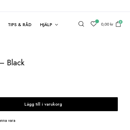
0
0,00
kr
TIPS & RÅD
HJÄLP
– Black
Lägg till i varukorg
enna vara