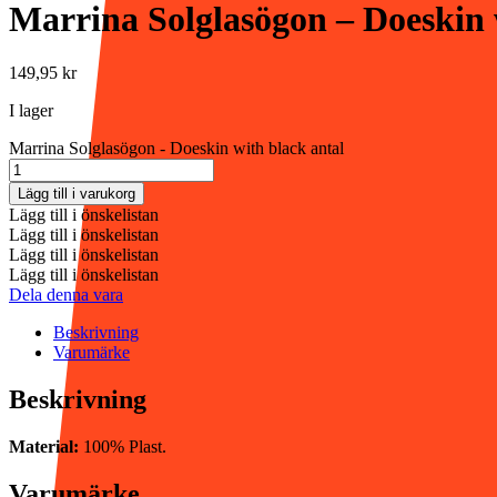
Marrina Solglasögon – Doeskin 
149,95
kr
I lager
Marrina Solglasögon - Doeskin with black antal
Lägg till i varukorg
Lägg till i önskelistan
Lägg till i önskelistan
Lägg till i önskelistan
Lägg till i önskelistan
Dela denna vara
Beskrivning
Varumärke
Beskrivning
Material:
100% Plast.
Varumärke