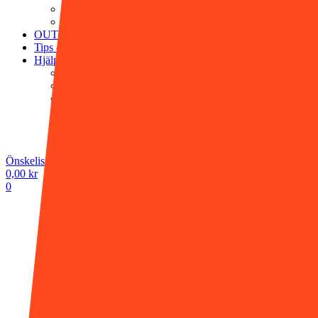
Victor Vaissier
Washologi
OUTLET
Tips & råd
Hjälp
Köpvillkor
Vanliga frågor
Frakt & leverans
Retur & ångerrätt
Butiken i Gnesta
Kontakta oss
Önskelista -
0,00
kr
0