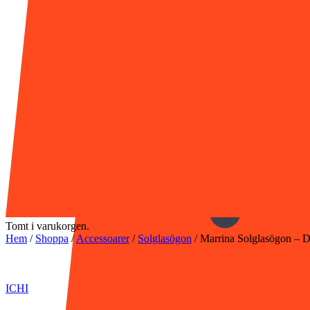
Tomt i varukorgen.
Hem
/
Shoppa
/
Accessoarer
/
Solglasögon
/
Marrina Solglasögon – D
ICHI