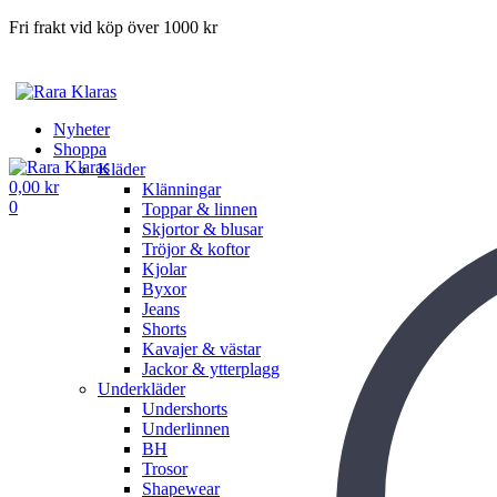
Fri frakt vid köp över 1000 kr
Nyheter
Shoppa
Kläder
0,00
kr
Klänningar
0
Toppar & linnen
Skjortor & blusar
Tröjor & koftor
Kjolar
Byxor
Jeans
Shorts
Kavajer & västar
Jackor & ytterplagg
Underkläder
Undershorts
Underlinnen
BH
Trosor
Shapewear