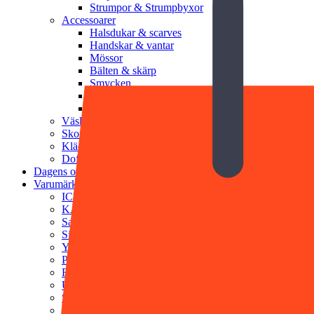
Strumpor & Strumpbyxor
Accessoarer
Halsdukar & scarves
Handskar & vantar
Mössor
Bälten & skärp
Smycken
Solglasögon
Munskydd
Väskor
Skor
Klädvård
Doft & Kroppsvård
Dagens outfit
Varumärken
ICHI
KAFFE
Saint Tropez
Sisters Point
YAS
PFG Stockholm
Rosenvinge
Ulrika Design
SWEEKS
STEAMERY