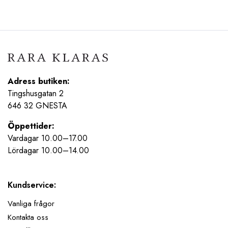
priset
priset
priset
priset
var:
är:
var:
är:
399,00 kr.
319,20 kr.
349,95 kr.
174,98 kr.
Adress butiken:
Tingshusgatan 2
646 32 GNESTA
Öppettider:
Vardagar 10.00–17.00
Lördagar 10.00–14.00
Kundservice:
Vanliga frågor
Kontakta oss