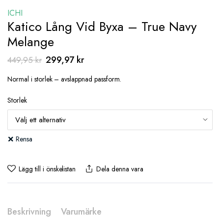
ICHI
Katico Lång Vid Byxa – True Navy
Melange
Det
Det
299,97
kr
449,95
kr
ursprungliga
nuvarande
Normal i storlek – avslappnad passform.
priset
priset
var:
är:
Storlek
449,95 kr.
299,97 kr.
Rensa
Lägg till i önskelistan
Dela denna vara
Beskrivning
Varumärke