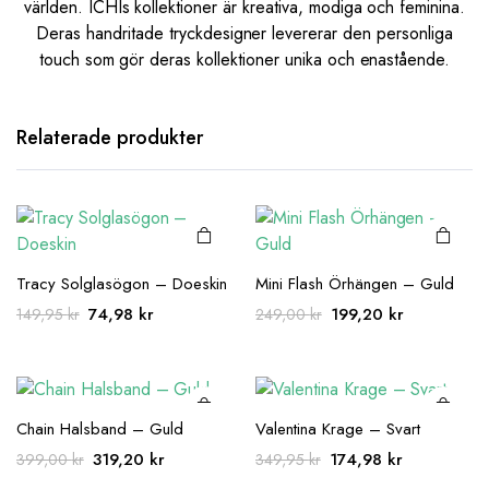
världen. ICHIs kollektioner är kreativa, modiga och feminina.
Deras handritade tryckdesigner levererar den personliga
touch som gör deras kollektioner unika och enastående.
Relaterade produkter
Tracy Solglasögon – Doeskin
Mini Flash Örhängen – Guld
Det
Det
Det
Det
74,98
kr
199,20
kr
149,95
kr
249,00
kr
ursprungliga
nuvarande
ursprungliga
nuvarande
priset
priset
priset
priset
var:
är:
var:
är:
149,95 kr.
74,98 kr.
249,00 kr.
199,20 kr.
Chain Halsband – Guld
Valentina Krage – Svart
Det
Det
Det
Det
319,20
kr
174,98
kr
399,00
kr
349,95
kr
ursprungliga
nuvarande
ursprungliga
nuvarande