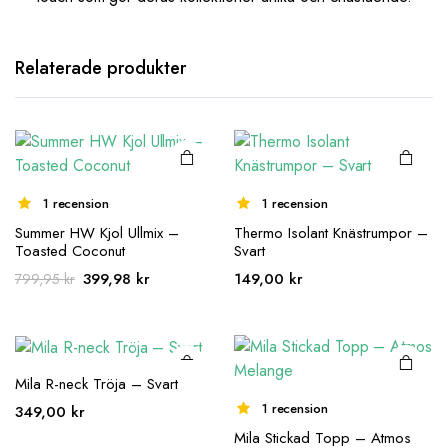
Den här
Relaterade produkter
produkten
har flera
varianter.
De olika
alternativen
1 recension
1 recension
kan väljas på
produktsidan
Summer HW Kjol Ullmix –
Thermo Isolant Knästrumpor –
Toasted Coconut
Svart
Den här
Den här
Det
Det
399,98
kr
149,00
kr
799,95
kr
produkten
produkten
ursprungliga
nuvarande
har flera
har flera
priset
priset
varianter.
varianter.
var:
är:
De olika
De olika
799,95 kr.
399,98 kr.
Mila R-neck Tröja – Svart
alternativen
alternativen
1 recension
349,00
kr
kan väljas på
kan väljas på
produktsidan
produktsidan
Mila Stickad Topp – Atmos