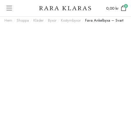
0
0,00
kr
Hem
/
Shoppa
/
Kläder
/
Byxor
/
Kostymbyxor
/
Fava Ankelbyxa – Svart