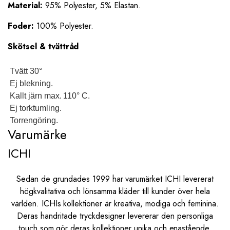
Material:
95% Polyester, 5% Elastan.
Foder:
100% Polyester.
Skötsel & tvättråd
Tvätt 30°
Ej blekning.
Kallt järn max. 110° C.
Ej torktumling.
Torrengöring.
Varumärke
ICHI
Sedan de grundades 1999 har varumärket ICHI levererat
högkvalitativa och lönsamma kläder till kunder över hela
världen. ICHIs kollektioner är kreativa, modiga och feminina.
Deras handritade tryckdesigner levererar den personliga
touch som gör deras kollektioner unika och enastående.