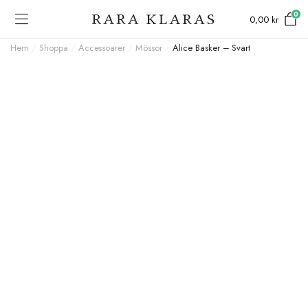
0
0,00
kr
Hem
/
Shoppa
/
Accessoarer
/
Mössor
/
Alice Basker – Svart