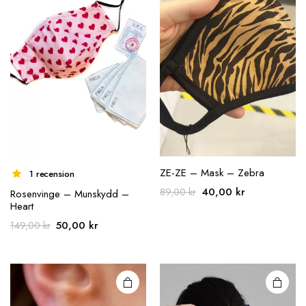
ZE-ZE – Mask – Zebra
1 recension
Det
Det
40,00
kr
89,00
kr
Rosenvinge – Munskydd –
Heart
ursprungliga
nuvarande
priset
priset
Det
Det
50,00
kr
149,00
kr
var:
är:
ursprungliga
nuvarande
89,00 kr.
40,00 kr.
priset
priset
var:
är:
149,00 kr.
50,00 kr.