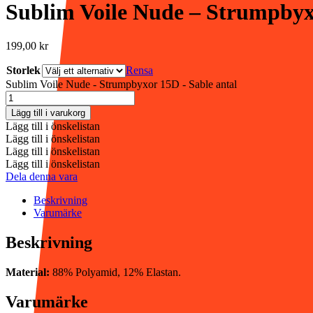
Sublim Voile Nude – Strumpbyx
199,00
kr
Storlek
Rensa
Sublim Voile Nude - Strumpbyxor 15D - Sable antal
Lägg till i varukorg
Lägg till i önskelistan
Lägg till i önskelistan
Lägg till i önskelistan
Lägg till i önskelistan
Dela denna vara
Beskrivning
Varumärke
Beskrivning
Material:
88% Polyamid, 12% Elastan.
Varumärke