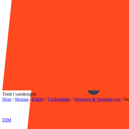
Tomt i varukorgen.
Hem
/
Shoppa
/
Kläder
/
Underkläder
/
Strumpor & Strumpbyxor
/
Su
DIM