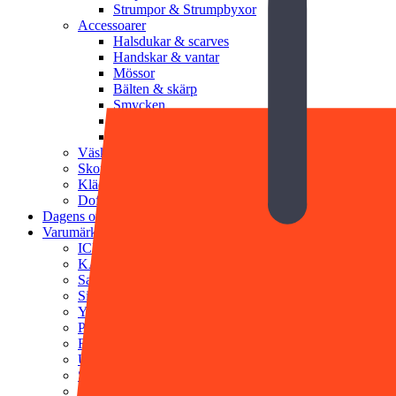
Strumpor & Strumpbyxor
Accessoarer
Halsdukar & scarves
Handskar & vantar
Mössor
Bälten & skärp
Smycken
Solglasögon
Munskydd
Väskor
Skor
Klädvård
Doft & Kroppsvård
Dagens outfit
Varumärken
ICHI
KAFFE
Saint Tropez
Sisters Point
YAS
PFG Stockholm
Rosenvinge
Ulrika Design
SWEEKS
STEAMERY