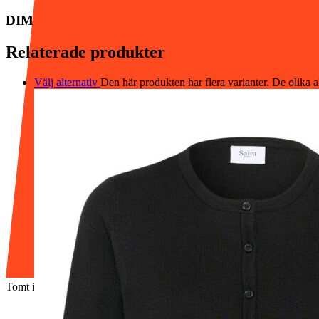
DIM
Relaterade produkter
Välj alternativ
Den här produkten har flera varianter. De olika a
Tomt i varukorgen.