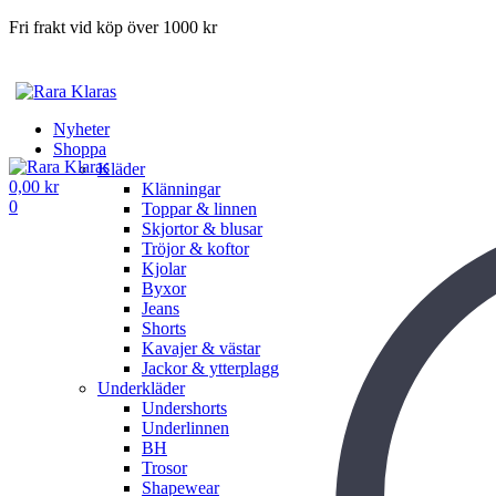
Fri frakt vid köp över 1000 kr
Nyheter
Shoppa
Kläder
0,00
kr
Klänningar
0
Toppar & linnen
Skjortor & blusar
Tröjor & koftor
Kjolar
Byxor
Jeans
Shorts
Kavajer & västar
Jackor & ytterplagg
Underkläder
Undershorts
Underlinnen
BH
Trosor
Shapewear