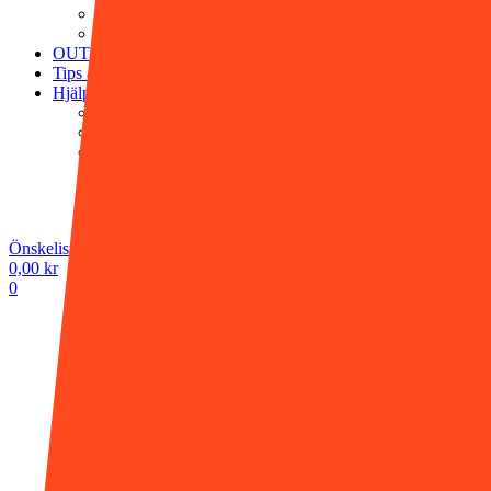
Victor Vaissier
Washologi
OUTLET
Tips & råd
Hjälp
Köpvillkor
Vanliga frågor
Frakt & leverans
Retur & ångerrätt
Butiken i Gnesta
Kontakta oss
Önskelista -
0,00
kr
0