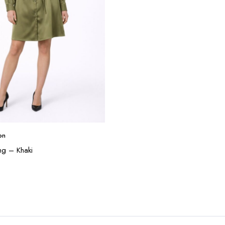
on
ng – Khaki