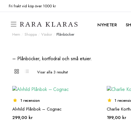
Fri frakt vid köp över 1000 kr
NYHETER
S
Hem
/
Shoppa
/
Väskor
/
Plånböcker
– Plånböcker, kortfodral och små etuier.
Visar alla 3 resultat
1 recension
1 recensi
Alvhild Plånbok – Cognac
Charlie Korth
299,00
kr
199,00
kr