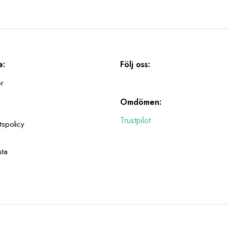
e:
Följ oss:
or
Omdömen:
Trustpilot
tspolicy
sta