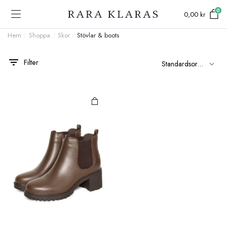
0
0,00
kr
Hem
/
Shoppa
/
Skor
/
Stövlar & boots
Den här
Filter
produkten
har flera
varianter.
De olika
alternativen
kan väljas på
produktsidan