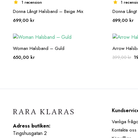
1 recension
1 recensi
Donna Långt Halsband – Beige Mix
Donna Långt
699,00
kr
699,00
kr
Woman Halsband – Guld
Arrow Halsba
D
650,00
kr
1
399,00
kr
ur
pr
va
39
Kundservic
Vanliga fråg
Adress butiken:
Kontakta oss
Tingshusgatan 2