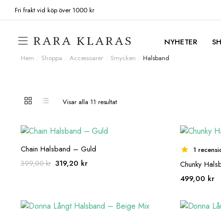
Fri frakt vid köp över 1000 kr
NYHETER
S
Hem
/
Shoppa
/
Accessoarer
/
Smycken
/
Halsband
Visar alla 11 resultat
Chain Halsband – Guld
1 recensi
Det
Det
319,20
kr
399,00
kr
Chunky Halsb
ursprungliga
nuvarande
499,00
kr
priset
priset
var:
är:
399,00 kr.
319,20 kr.