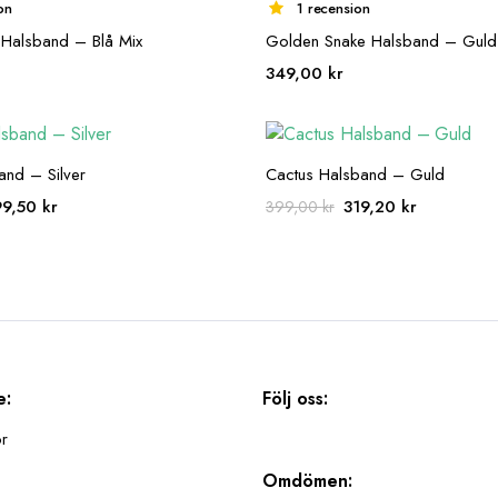
on
1 recension
 Halsband – Blå Mix
Golden Snake Halsband – Guld
349,00
kr
nd – Silver
Cactus Halsband – Guld
et
Det
Det
Det
99,50
kr
319,20
kr
399,00
kr
sprungliga
nuvarande
ursprungliga
nuvarande
iset
priset
priset
priset
r:
är:
var:
är:
9,00 kr.
199,50 kr.
399,00 kr.
319,20 kr.
e:
Följ oss:
or
Omdömen: